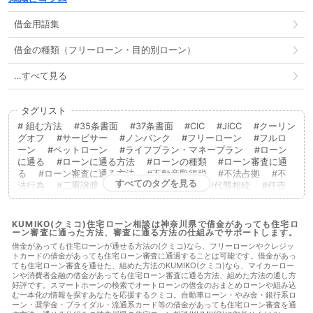
借金用語集
借金の種類（フリーローン・目的別ローン）
…すべて見る
タグリスト
組む方法
35条書面
37条書面
CIC
JICC
クーリン
グオフ
サービサー
ノンバンク
フリーローン
フルロ
ーン
ペットローン
ライフプラン・マネープラン
ローン
に通る
ローンに通る方法
ローンの種類
ローン審査に通
る
ローン審査に通る方法
不動産取得税
不法占拠
不
すべてのタグを見る
法行為
二重譲渡
代物弁済
代理人
代襲相続
任売
任意売却
低層住居専用地域
住宅ローン
住宅ローンに通
る
住宅ローンに通る方法
住宅ローンを組む
住宅ローン
商品
住宅ローン審査
住宅ローン審査に通る
住宅ローン
KUMIKO(クミコ)住宅ローン相談は神奈川県で借金があっても住宅ロ
ーン審査に通った方法、審査に通る方法の仕組みでサポートします。
審査に通る方法
住宅ローン相談
住宅購入
使用者責任
使用貸借
保佐人
個人信用情報
借地借家法
借地権
借金があっても住宅ローンが通せる方法の(クミコ)なら、フリーローンやクレジッ
トカードの借金があっても住宅ローン審査に通過することは可能です。借金があっ
借金
借金あってもローンに通った
借金あってもローンに通
ても住宅ローン審査を通せた、組めた方法のKUMIKO(クミコ)なら、マイカーロー
る
借金あってもローンに通る方法
借金あってもローン審査
ンや消費者金融の借金があっても住宅ローン審査に通る方法、組めた方法の通し方
に通る
借金あってもローン審査に通る方法
借金あっても住
好評です。スマートホーンの検索でオートローンの借金のおまとめローンや組み込
宅ローンに通る
借金あっても住宅ローンに通る方法
借金あ
む一本化の情報を探すあなたを応援するクミコ。自動車ローン・やみ金・銀行系ロ
っても住宅ローン審査に通る
借金あっても住宅ローン審査に通
ーン・奨学金・ブライダル・流通系カード等の借金があっても住宅ローン審査を通