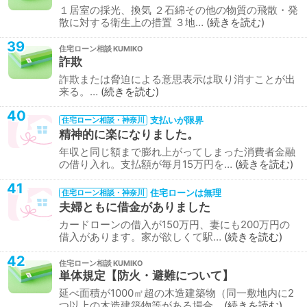
１居室の採光、換気 ２石綿その他の物質の飛散・発
散に対する衛生上の措置 ３地…
続きを読む
39
住宅ローン相談
詐欺
詐欺または脅迫による意思表示は取り消すことが出
来る。…
続きを読む
40
支払いが限界
住宅ローン相談・神奈川
精神的に楽になりました。
年収と同じ額まで膨れ上がってしまった消費者金融
の借り入れ。支払額が毎月15万円を…
続きを読む
41
住宅ローンは無理
住宅ローン相談・神奈川
夫婦ともに借金がありました
カードローンの借入が150万円、妻にも200万円の
借入があります。家が欲しくて駅…
続きを読む
42
住宅ローン相談
単体規定【防火・避難について】
延べ面積が1000㎡超の木造建築物（同一敷地内に2
つ以上の木造建築物等がある場合…
続きを読む