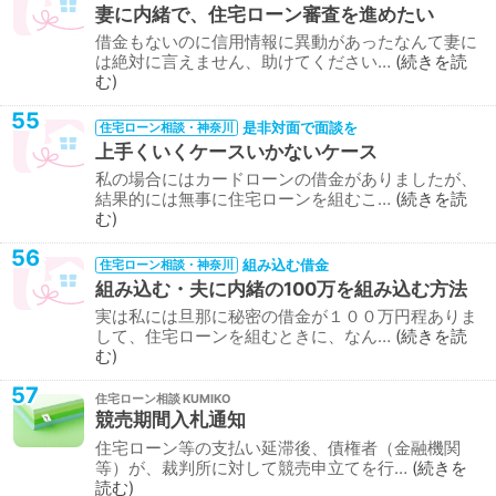
妻に内緒で、住宅ローン審査を進めたい
借金もないのに信用情報に異動があったなんて妻に
は絶対に言えません、助けてください…
続きを読
む
55
是非対面で面談を
住宅ローン相談・神奈川
上手くいくケースいかないケース
私の場合にはカードローンの借金がありましたが、
結果的には無事に住宅ローンを組むこ…
続きを読
む
56
組み込む借金
住宅ローン相談・神奈川
組み込む・夫に内緒の100万を組み込む方法
実は私には旦那に秘密の借金が１００万円程ありま
して、住宅ローンを組むときに、なん…
続きを読
む
57
住宅ローン相談
競売期間入札通知
住宅ローン等の支払い延滞後、債権者（金融機関
等）が、裁判所に対して競売申立てを行…
続きを
読む