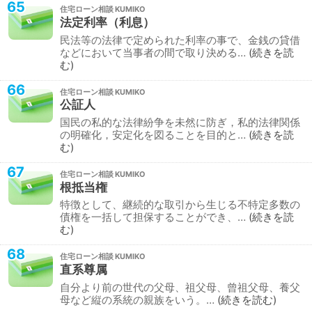
65
住宅ローン相談
法定利率（利息）
民法等の法律で定められた利率の事で、金銭の貸借
などにおいて当事者の間で取り決める…
続きを読
む
66
住宅ローン相談
公証人
国民の私的な法律紛争を未然に防ぎ，私的法律関係
の明確化，安定化を図ることを目的と…
続きを読
む
67
住宅ローン相談
根抵当権
特徴として、継続的な取引から生じる不特定多数の
債権を一括して担保することができ、…
続きを読
む
68
住宅ローン相談
直系尊属
自分より前の世代の父母、祖父母、曾祖父母、養父
母など縦の系統の親族をいう。…
続きを読む