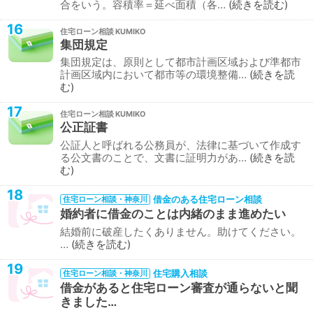
合をいう。容積率＝延べ面積（各…
続きを読む
16
住宅ローン相談
集団規定
集団規定は、原則として都市計画区域および準都市
計画区域内において都市等の環境整備…
続きを読
む
17
住宅ローン相談
公正証書
公証人と呼ばれる公務員が、法律に基づいて作成す
る公文書のことで、文書に証明力があ…
続きを読
む
18
借金のある住宅ローン相談
住宅ローン相談・神奈川
婚約者に借金のことは内緒のまま進めたい
結婚前に破産したくありません。助けてください。
…
続きを読む
19
住宅購入相談
住宅ローン相談・神奈川
借金があると住宅ローン審査が通らないと聞
きました…