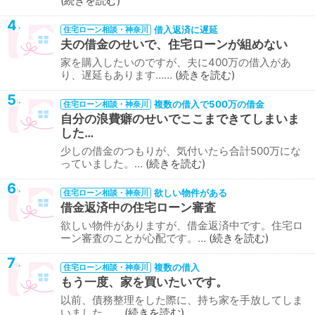
続きを読む
4
借入返済に遅延
住宅ローン相談・神奈川
夫の借金のせいで、住宅ローンが組めない
家を購入したいのですが、夫に400万の借入があ
り、遅延もあります……
続きを読む
5
複数の借入で500万の借金
住宅ローン相談・神奈川
自分の浪費癖のせいでここまできてしまいま
した…
少しの借金のつもりが、気付いたら合計500万にな
っていました。…
続きを読む
6
欲しい物件がある
住宅ローン相談・神奈川
借金返済中の住宅ローン審査
欲しい物件がありますが、借金返済中です。住宅ロ
ーン審査のことが心配です。…
続きを読む
7
複数の借入
住宅ローン相談・神奈川
もう一度、家を買いたいです。
以前、債務整理をした際に、持ち家を手放してしま
いました。…
続きを読む