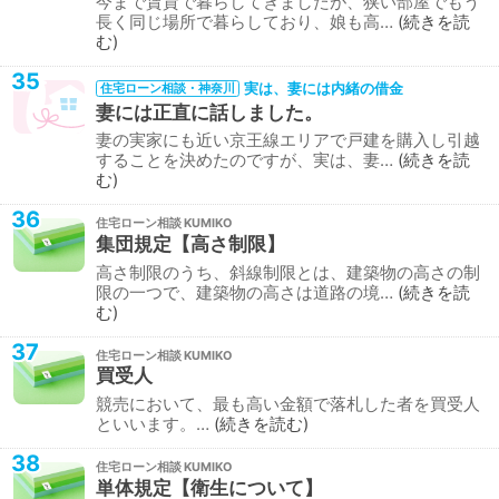
今まで賃貸で暮らしてきましたが、狭い部屋でもう
長く同じ場所で暮らしており、娘も高…
続きを読
む
35
実は、妻には内緒の借金
住宅ローン相談・神奈川
妻には正直に話しました。
妻の実家にも近い京王線エリアで戸建を購入し引越
することを決めたのですが、実は、妻…
続きを読
む
36
住宅ローン相談
集団規定【高さ制限】
高さ制限のうち、斜線制限とは、建築物の高さの制
限の一つで、建築物の高さは道路の境…
続きを読
む
37
住宅ローン相談
買受人
競売において、最も高い金額で落札した者を買受人
といいます。…
続きを読む
38
住宅ローン相談
単体規定【衛生について】