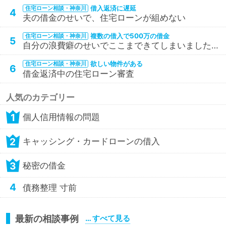
借入返済に遅延
住宅ローン相談・神奈川
4
夫の借金のせいで、住宅ローンが組めない
複数の借入で500万の借金
住宅ローン相談・神奈川
5
自分の浪費癖のせいでここまできてしまいました…
欲しい物件がある
住宅ローン相談・神奈川
6
借金返済中の住宅ローン審査
人気のカテゴリー
1
個人信用情報の問題
2
キャッシング・カードローンの借入
3
秘密の借金
4
債務整理 寸前
最新の相談事例
… すべて見る