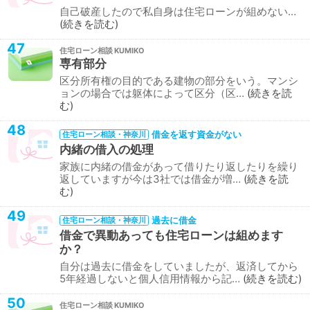
自己破産したので私自身は住宅ローンが組めない…
続きを読む
47
住宅ローン相談
専有部分
区分所有権の目的である建物の部分をいう。マンシ
ョンの場合では躯体によって区分（区…
続きを読
む
48
借金を返す資金がない
住宅ローン相談・神奈川
内緒の借入の処理
家族に内緒の借金があって借りたり返したりを繰り
返していますが今は3社では借金が増…
続きを読
む
49
過去に借金
住宅ローン相談・神奈川
借金で異動あっても住宅ローンは組めます
か？
自分は過去に借金をしていましたが、返済してから
5年経過しないと個人信用情報から記…
続きを読む
50
住宅ローン相談