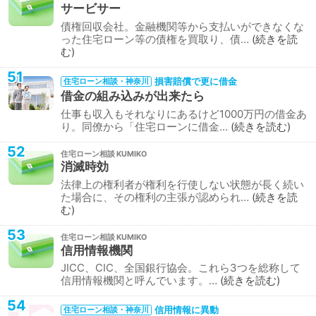
サービサー
債権回収会社。金融機関等から支払いができなくな
った住宅ローン等の債権を買取り、債…
続きを読
む
51
損害賠償で更に借金
住宅ローン相談・神奈川
借金の組み込みが出来たら
仕事も収入もそれなりにあるけど1000万円の借金あ
り。同僚から「住宅ローンに借金…
続きを読む
52
住宅ローン相談
消滅時効
法律上の権利者が権利を行使しない状態が長く続い
た場合に、その権利の主張が認められ…
続きを読
む
53
住宅ローン相談
信用情報機関
JICC、CIC、全国銀行協会。これら3つを総称して
信用情報機関と呼んでいます。…
続きを読む
54
信用情報に異動
住宅ローン相談・神奈川