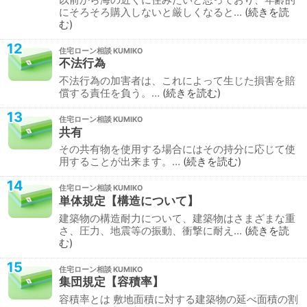
にそろそろ購入しないと厳しくなると…
続きを読
む
12
住宅ローン相談
不法行為
不法行為の加害者は、これによって生じた損害を賠
償する責任を負う。…
続きを読む
13
住宅ローン相談
共有
その共有物を使用する場合にはその持分に応じて使
用することが出来ます。…
続きを読む
14
住宅ローン相談
単体規定【構造について】
建築物の構造耐力について、建築物はさまざまな重
さ、圧力、地震等の振動、衝撃に耐え…
続きを読
む
15
住宅ローン相談
集団規定【容積率】
容積率とは 敷地面積に対する建築物の延べ面積の割