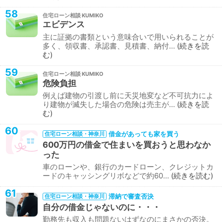
58
住宅ローン相談
エビデンス
主に証拠の書類という意味合いで用いられることが
多く、領収書、承認書、見積書、納付…
続きを読
む
59
住宅ローン相談
危険負担
例えば建物の引渡し前に天災地変など不可抗力によ
り建物が滅失した場合の危険は売主が…
続きを読
む
60
借金があっても家を買う
住宅ローン相談・神奈川
600万円の借金で住まいを買おうと思わなか
った
車のローンや、銀行のカードローン、クレジットカ
ードのキャッシングリボなどで約60…
続きを読む
61
滞納で審査否決
住宅ローン相談・神奈川
自分の借金じゃないのに・・・
勤務先も収入も問題ないはずなのにまさかの否決。