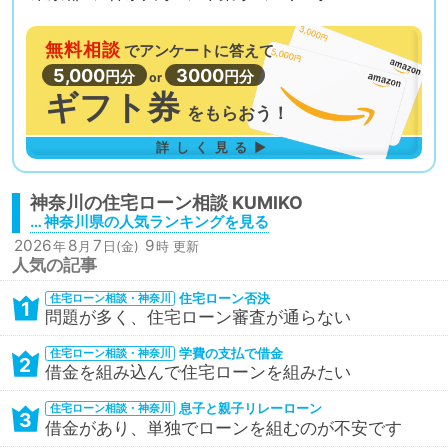
無料相談
で
アンケートに答えて
5,000
3000
円分
円分
or
ギフト券
を
もらおう！
詳しく見る▶
神奈川の
住宅ローン相談
… 神奈川県の人気ランキングを見る
2026
8
7
9
年
月
日(金)
時 更新
人気の記事
住宅ローン否決
住宅ローン相談・神奈川
1
問題が多く、住宅ローン審査が通らない
学費の支払で借金
住宅ローン相談・神奈川
2
借金を組み込んで住宅ローンを組みたい
息子と親子リレーローン
住宅ローン相談・神奈川
3
借金があり、単独でローンを組むのが不安です