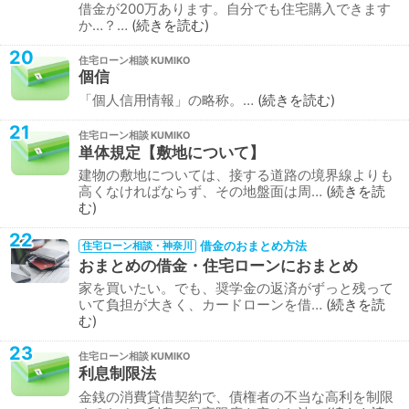
借金が200万あります。自分でも住宅購入できます
か…？…
続きを読む
20
住宅ローン相談
個信
「個人信用情報」の略称。…
続きを読む
21
住宅ローン相談
単体規定【敷地について】
建物の敷地については、接する道路の境界線よりも
高くなければならず、その地盤面は周…
続きを読
む
22
借金のおまとめ方法
住宅ローン相談・神奈川
おまとめの借金・住宅ローンにおまとめ
家を買いたい。でも、奨学金の返済がずっと残って
いて負担が大きく、カードローンを借…
続きを読
む
23
住宅ローン相談
利息制限法
金銭の消費貸借契約で、債権者の不当な高利を制限