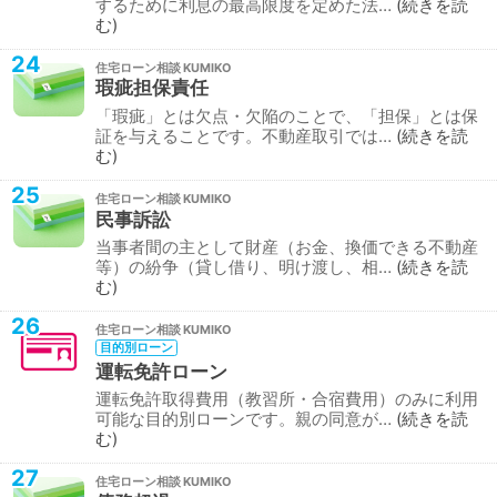
するために利息の最高限度を定めた法…
続きを読
む
24
住宅ローン相談
瑕疵担保責任
「瑕疵」とは欠点・欠陥のことで、「担保」とは保
証を与えることです。不動産取引では…
続きを読
む
25
住宅ローン相談
民事訴訟
当事者間の主として財産（お金、換価できる不動産
等）の紛争（貸し借り、明け渡し、相…
続きを読
む
26
住宅ローン相談
目的別ローン
運転免許ローン
運転免許取得費用（教習所・合宿費用）のみに利用
可能な目的別ローンです。親の同意が…
続きを読
む
27
住宅ローン相談