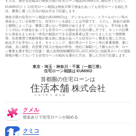
す方法、通せる仕組みの神奈川県の住宅ローン相談(KUMIKO)に御任せください。
る方法
借金あっても審査に通る
借金あっても審査に通る方
法
借金あっても通る
借金あっても通る方法
借金があっ
KUMIKO(クミコ)住宅ローン相談は神奈川県で借金があっても住宅ローンを組む方
法、審査に通った方法の組み方をで応援します。
てもローンに通る
借金があってもローンに通る方法
借金が
あってもローン審査に通る
借金があってもローン審査に通る方
神奈川県の住宅ローン相談の(KUMIKO)は、デンタルローン、トラベルローン等の
借金をしている状態でも、住宅ローンを組むことは可能です。 ただし、借金の金額
法
借金があっても住宅ローンに通る
借金があっても住宅ロ
と種類によっては、審査に通らない可能性があります。(クミコ)なら、手付金も無
ーンに通る方法
借金があっても住宅ローンを組む
借金があ
くリボ払いの借金があっても住宅ローンが組める方法の通し方です。ネットの記事
っても住宅ローン審査に通る
借金があっても住宅ローン審査に
から借金をまとめる一本化の相談ができる貸金業者は見つかりましたか？債務整
通る方法
借金があっても住宅ローン審査に通る方法
借金が
理、任意整理で異動情報が載る前に借金があっても住宅ローン審査を通した方法、
組み方でお手伝いします。キャッシング、銀行系カードローン等の多重債務、妻に
あっても住宅ローン審査に通過することは可能
借金があっても
内緒、夫に秘密、自営業で収入が低めの申告、他社に御願いして断られた等、ロー
審査に通る
借金があっても審査に通る
借金があっても審査
ン審査を通す窓口で応援！ 個人信用情報機関(CIC,JICC,KSC)に信販系カードの遅延
に通る方法
借金があっても通る
借金があっても通る
借
情報が載ってもいても住宅ローンが組める通せた方法、通した方法で応援します。
金があっても通る方法
借金があってローンに通る
借金があ
ってローンに通る方法
借金があってローン審査に通る
借金
東京・埼玉・神奈川・千葉（一都三県）
があってローン審査に通る方法
借金があって住宅ローンに通
住宅ローン相談
は KUMIKO
る
借金があって住宅ローンに通る方法
借金があって住宅ロ
首都圏の
住宅ローン
は
ーン審査に通る
借金があって住宅ローン審査に通る方法
借
金があって審査に通る
借金があって審査に通る方法
借金が
住活本舗
株式会社
あって通る
借金があって通る方法
停止条件
催告の抗弁
権
債権者
債権譲渡
入札
全銀協
公序良俗
公正
じゅうかつ ほんぽ
証書遺言
公示価格
公証人
公証役場
共有
内容証明
郵便
再調達価額
分筆登記
切土
制度
単体規定
クメル
危険負担
原価法
原状回復義務
双方代理
収益還元法
取引事例比較法
取消権
合意解除
合筆登記
同時履
借金ありで住宅ローンが組める
行
固定資産税
固定金利
土地
売買
変動金利
天
然果実
契約不適合責任
妨害排除請求権
委任
定期借
クミコ
地権
容積率
審査に通った方法
審査に通る
審査に通
る方法
専有部分
建ぺい率
建物
建物買取請求権
建