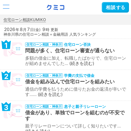
相談
する
住宅ローン相談KUMIKO
2026
8
7
9
年
月
日(金)
時 更新
神奈川県の住宅ローン相談＋金融用語 人気ランキング
1
住宅ローン否決
住宅ローン相談・神奈川
問題が多く、住宅ローン審査が通らない
多額の借金に加え、転職したばかりで、住宅ローン
が組めませんでした…
続きを読む
2
学費の支払で借金
住宅ローン相談・神奈川
借金を組み込んで住宅ローンを組みたい
通信の学費を払うために借りたお金の返済が辛いで
す……
続きを読む
3
息子と親子リレーローン
住宅ローン相談・神奈川
借金があり、単独でローンを組むのが不安で
す
親子リレーローンについて詳しく知りたいです…