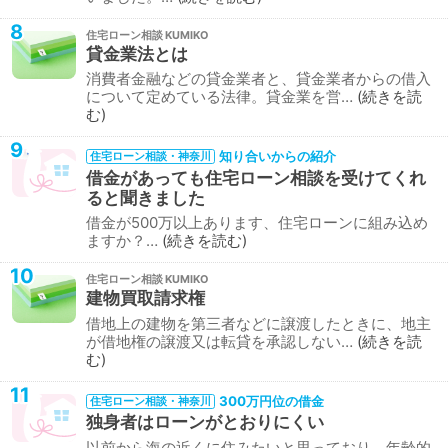
8
住宅ローン相談
貸金業法とは
消費者金融などの貸金業者と、貸金業者からの借入
について定めている法律。貸金業を営…
続きを読
む
9
知り合いからの紹介
住宅ローン相談・神奈川
借金があっても住宅ローン相談を受けてくれ
ると聞きました
借金が500万以上あります、住宅ローンに組み込め
ますか？…
続きを読む
10
住宅ローン相談
建物買取請求権
借地上の建物を第三者などに譲渡したときに、地主
が借地権の譲渡又は転貸を承認しない…
続きを読
む
11
300万円位の借金
住宅ローン相談・神奈川
独身者はローンがとおりにくい
以前から海の近くに住みたいと思っており、年齢的