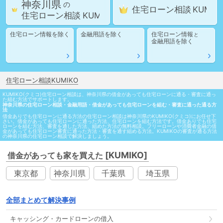
神奈川県
の
住宅ローン相談
住宅ローン相談
住宅ローン情報
を除く
金融用語
を除く
住宅ローン情報
と
金融用語
を除く
住宅ローン相談KUMIKO
KUMIKO(クミコ)住宅ローン相談は、神奈川県の借金があっても住宅ローンに通る・審査に通っ
た組む方法でサポートします。
神奈川県の住宅ローン相談・金融用語・借金があっても住宅ローンを組む・審査に通った通る方
法
借金ありでも住宅ローンに通る方法の住宅ローン相談は神奈川県のKUMIKO(クミコ)にお任せ下
さい。借金があっても住宅ローンに通った方法、住宅ローンを組む方法です。借金ありでも住宅
ローンを組む方法、審査を通した方法、組めた方法の無料相談。フリーローンや消費者金融の借
金があっても住宅ローン審査に通った方法・審査を通す組める方法。KUMIKOの審査が通る方法
の神奈川県の住宅ローン相談で解決しましょう。
[KUMIKO]
借金があっても家を買えた
東京都
神奈川県
千葉県
埼玉県
全部まとめて解決事例
キャッシング
・
カードローン
の
借入