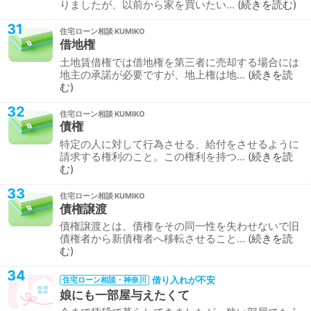
りましたが、以前から家を買いたい…
続きを読む
31
住宅ローン相談
借地権
土地賃借権では借地権を第三者に売却する場合には
地主の承諾が必要ですが、地上権は地…
続きを読
む
32
住宅ローン相談
債権
特定の人に対して行為させる、給付をさせるように
請求する権利のこと。この権利を持つ…
続きを読
む
33
住宅ローン相談
債権譲渡
債権譲渡とは、債権をその同一性を失わせないで旧
債権者から新債権者へ移転させること…
続きを読
む
34
借り入れが不安
住宅ローン相談・神奈川
娘にも一部屋与えたくて