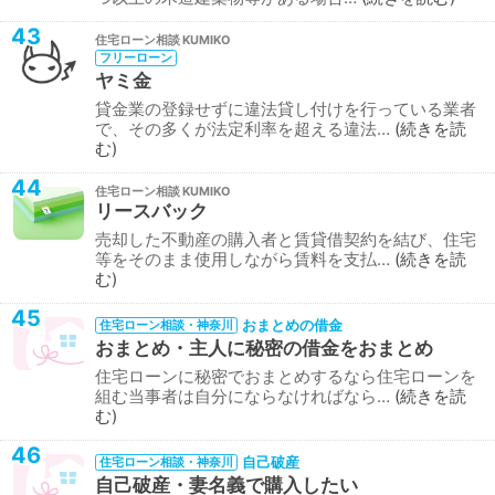
43
住宅ローン相談
フリーローン
ヤミ金
貸金業の登録せずに違法貸し付けを行っている業者
で、その多くが法定利率を超える違法…
続きを読
む
44
住宅ローン相談
リースバック
売却した不動産の購入者と賃貸借契約を結び、住宅
等をそのまま使用しながら賃料を支払…
続きを読
む
45
おまとめの借金
住宅ローン相談・神奈川
おまとめ・主人に秘密の借金をおまとめ
住宅ローンに秘密でおまとめするなら住宅ローンを
組む当事者は自分にならなければなら…
続きを読
む
46
自己破産
住宅ローン相談・神奈川
自己破産・妻名義で購入したい