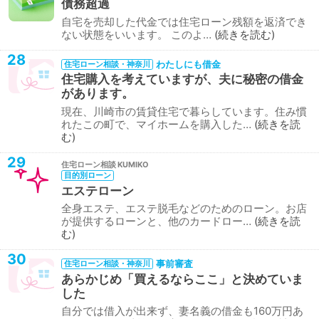
債務超過
自宅を売却した代金では住宅ローン残額を返済でき
ない状態をいいます。 このよ…
続きを読む
28
わたしにも借金
住宅ローン相談・神奈川
住宅購入を考えていますが、夫に秘密の借金
があります。
現在、川崎市の賃貸住宅で暮らしています。住み慣
れたこの町で、マイホームを購入した…
続きを読
む
29
住宅ローン相談
目的別ローン
エステローン
全身エステ、エステ脱毛などのためのローン。お店
が提供するローンと、他のカードロー…
続きを読
む
30
事前審査
住宅ローン相談・神奈川
あらかじめ「買えるならここ」と決めていま
した
自分では借入が出来ず、妻名義の借金も160万円あ