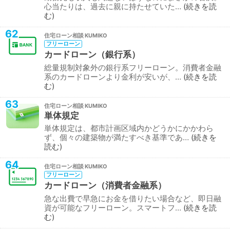
心当たりは、過去に親に持たせていた…
続きを読
む
62
住宅ローン相談
フリーローン
カードローン（銀行系）
総量規制対象外の銀行系フリーローン。消費者金融
系のカードローンより金利が安いが、…
続きを読
む
63
住宅ローン相談
単体規定
単体規定は、都市計画区域内かどうかにかかわら
ず、個々の建築物が満たすべき基準であ…
続きを
読む
64
住宅ローン相談
フリーローン
カードローン（消費者金融系）
急な出費で早急にお金を借りたい場合など、即日融
資が可能なフリーローン。スマートフ…
続きを読
む