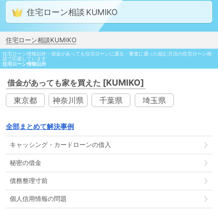
住宅ローン相談
住宅ローン相談KUMIKO
住宅ローン情報以外・借金があっても住宅ローンに通る・審査に通った組む方法の住宅ローン相
談で応援しています
住宅ローン情報以外
[KUMIKO]
借金があっても家を買えた
東京都
神奈川県
千葉県
埼玉県
全部まとめて解決事例
キャッシング
・
カードローン
の
借入
秘密の借金
債務整理
寸前
個人信用情報
の
問題