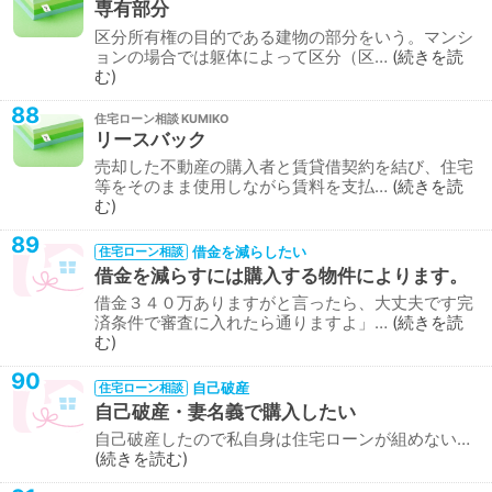
専有部分
区分所有権の目的である建物の部分をいう。マンシ
ョンの場合では躯体によって区分（区…
続きを読
む
88
住宅ローン相談
リースバック
売却した不動産の購入者と賃貸借契約を結び、住宅
等をそのまま使用しながら賃料を支払…
続きを読
む
89
借金を減らしたい
住宅ローン相談
借金を減らすには購入する物件によります。
借金３４０万ありますがと言ったら、大丈夫です完
済条件で審査に入れたら通りますよ」…
続きを読
む
90
自己破産
住宅ローン相談
自己破産・妻名義で購入したい
自己破産したので私自身は住宅ローンが組めない…
続きを読む