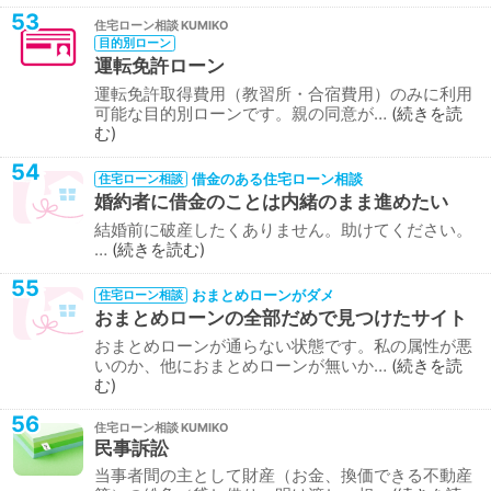
53
住宅ローン相談
目的別ローン
運転免許ローン
運転免許取得費用（教習所・合宿費用）のみに利用
可能な目的別ローンです。親の同意が…
続きを読
む
54
借金のある住宅ローン相談
住宅ローン相談
婚約者に借金のことは内緒のまま進めたい
結婚前に破産したくありません。助けてください。
…
続きを読む
55
おまとめローンがダメ
住宅ローン相談
おまとめローンの全部だめで見つけたサイト
おまとめローンが通らない状態です。私の属性が悪
いのか、他におまとめローンが無いか…
続きを読
む
56
住宅ローン相談
民事訴訟
当事者間の主として財産（お金、換価できる不動産