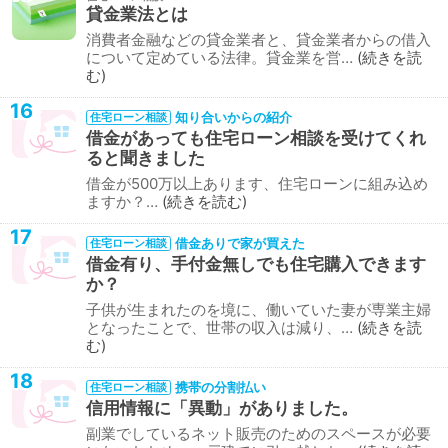
貸金業法とは
消費者金融などの貸金業者と、貸金業者からの借入
について定めている法律。貸金業を営…
続きを読
む
16
知り合いからの紹介
住宅ローン相談
借金があっても住宅ローン相談を受けてくれ
ると聞きました
借金が500万以上あります、住宅ローンに組み込め
ますか？…
続きを読む
17
借金ありで家が買えた
住宅ローン相談
借金有り、手付金無しでも住宅購入できます
か？
子供が生まれたのを境に、働いていた妻が専業主婦
となったことで、世帯の収入は減り、…
続きを読
む
18
携帯の分割払い
住宅ローン相談
信用情報に「異動」がありました。
副業でしているネット販売のためのスペースが必要