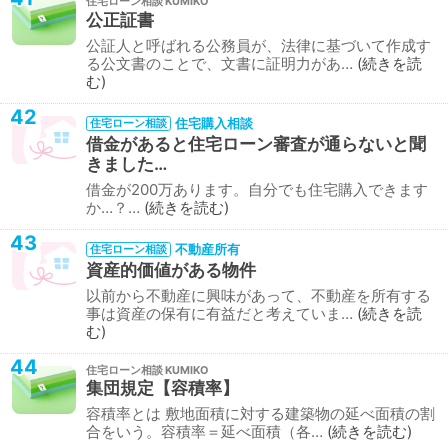
住宅ローン相談
公正証書
公証人と呼ばれる公務員が、法律に基づいて作成す
る公文書のことで、文書に証明力があ…
続きを読
む
42
住宅購入相談
住宅ローン相談
借金があると住宅ローン審査が通らないと聞
きました…
借金が200万あります。自分でも住宅購入できます
か…？…
続きを読む
43
不動産所有
住宅ローン相談
資産的価値がある物件
以前から不動産に興味があって、不動産を所有する
事は資産の保有に有益だと考えていま…
続きを読
む
44
住宅ローン相談
集団規定【容積率】
容積率とは 敷地面積に対する建築物の延べ面積の割
合をいう。容積率＝延べ面積（各…
続きを読む