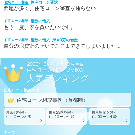
住宅ローン否決
住宅ローン相談
問題が多く、住宅ローン審査が通らない
複数の借入
住宅ローン相談
もう一度、家を買いたいです。
複数の借入で500万の借金
住宅ローン相談
自分の浪費癖のせいでここまできてしまいました…
2026
8
6
9
年
月
日(木)
時 更新
住宅ローン相談
人気ランキング
住宅ローン相談
事例
住宅ローン相談
事例
（首都圏）
東京都
を除く
東京23区
を除く
東京多摩
を除く
住宅ローン相談
住宅ローン相談
住宅ローン相談
すべて