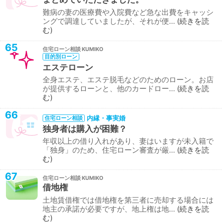
難病の妻の医療費や入院費など急な出費をキャッシ
ングで調達していましたが、それが便…
続きを読
む
65
住宅ローン相談
目的別ローン
エステローン
全身エステ、エステ脱毛などのためのローン。お店
が提供するローンと、他のカードロー…
続きを読
む
66
内縁・事実婚
住宅ローン相談
独身者は購入が困難？
年収以上の借り入れがあり、妻はいますが未入籍で
「独身」のため、住宅ローン審査が厳…
続きを読
む
67
住宅ローン相談
借地権
土地賃借権では借地権を第三者に売却する場合には
地主の承諾が必要ですが、地上権は地…
続きを読
む