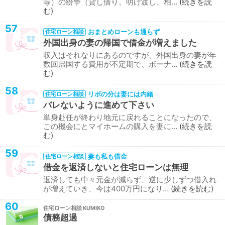
等）の紛争（貸し借り、明け渡し、相…
続きを読
む
57
おまとめローンも通らず
住宅ローン相談
外国出身の妻の帰国で借金が増えました
収入はそれなりにあるのですが、外国出身の妻が年
数回帰国する費用が不定期で、ボーナ…
続きを読
む
58
リボの分は妻には内緒
住宅ローン相談
バレないように進めて下さい
単身赴任が終わり地元に戻れることになったので、
この機会にとマイホームの購入を妻に…
続きを読
む
59
妻も私も借金
住宅ローン相談
借金を返済しないと住宅ローンは無理
返済しても中々元金が減らず、逆に少しずつ借入れ
が増えていき、今は400万円になり…
続きを読む
60
住宅ローン相談
債務超過