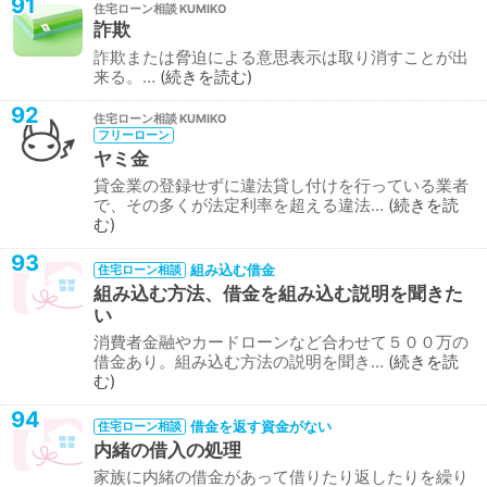
91
住宅ローン相談
詐欺
詐欺または脅迫による意思表示は取り消すことが出
来る。…
続きを読む
92
住宅ローン相談
フリーローン
ヤミ金
貸金業の登録せずに違法貸し付けを行っている業者
で、その多くが法定利率を超える違法…
続きを読
む
93
組み込む借金
住宅ローン相談
組み込む方法、借金を組み込む説明を聞きた
い
消費者金融やカードローンなど合わせて５００万の
借金あり。組み込む方法の説明を聞き…
続きを読
む
94
借金を返す資金がない
住宅ローン相談
内緒の借入の処理
家族に内緒の借金があって借りたり返したりを繰り