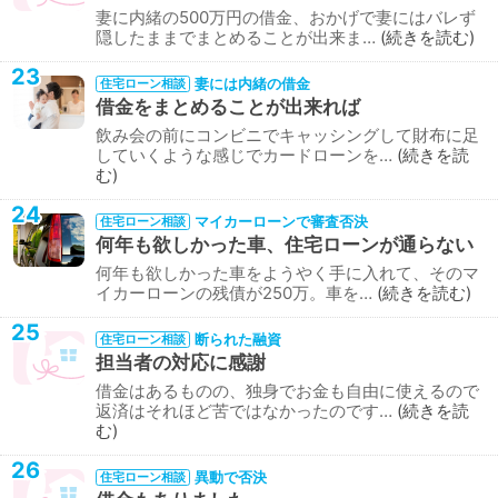
妻に内緒の500万円の借金、おかげで妻にはバレず
隠したままでまとめることが出来ま…
続きを読む
23
妻には内緒の借金
住宅ローン相談
借金をまとめることが出来れば
飲み会の前にコンビニでキャッシングして財布に足
していくような感じでカードローンを…
続きを読
む
24
マイカーローンで審査否決
住宅ローン相談
何年も欲しかった車、住宅ローンが通らない
何年も欲しかった車をようやく手に入れて、そのマ
イカーローンの残債が250万。車を…
続きを読む
25
断られた融資
住宅ローン相談
担当者の対応に感謝
借金はあるものの、独身でお金も自由に使えるので
返済はそれほど苦ではなかったのです…
続きを読
む
26
異動で否決
住宅ローン相談