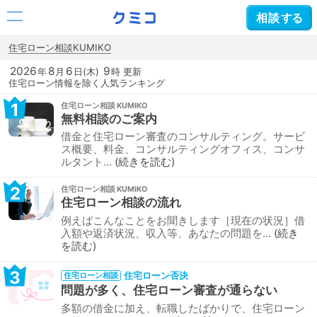
相談
する
住宅ローン相談KUMIKO
2026
8
6
9
年
月
日(木)
時 更新
住宅ローン情報を除く人気ランキング
1
住宅ローン相談
無料相談のご案内
借金と住宅ローン審査のコンサルティング。サービ
ス概要、料金、コンサルティングオフィス、コンサ
ルタント…
続きを読む
2
住宅ローン相談
住宅ローン相談の流れ
例えばこんなことをお聞きします［現在の状況］借
入額や返済状況、収入等、あなたの問題を…
続き
を読む
3
住宅ローン否決
住宅ローン相談
問題が多く、住宅ローン審査が通らない
多額の借金に加え、転職したばかりで、住宅ローン