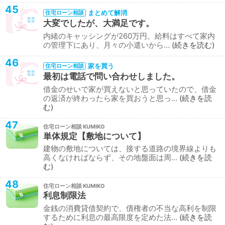
45
まとめて解消
住宅ローン相談
大変でしたが、大満足です。
内緒のキャッシングが260万円。給料はすべて家内
の管理下にあり、月々の小遣いから…
続きを読む
46
家を買う
住宅ローン相談
最初は電話で問い合わせしました。
借金のせいで家が買えないと思っていたので、借金
の返済が終わったら家を買おうと思っ…
続きを読
む
47
住宅ローン相談
単体規定【敷地について】
建物の敷地については、接する道路の境界線よりも
高くなければならず、その地盤面は周…
続きを読
む
48
住宅ローン相談
利息制限法
金銭の消費貸借契約で、債権者の不当な高利を制限
するために利息の最高限度を定めた法…
続きを読