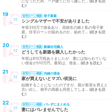
になったため、一戸建てに引っ越した…
続きを読
む
19
母子家庭
住宅ローン相談
シングルマザーで不安がありました
年収350万で借金あり、高校生の娘と私の母子家
庭。住宅ローンが組めるのか、組めて…
続きを読
む
20
新築住宅購入
住宅ローン相談
どうしても新築を購入したかった
年収は810万程ありましたが、妻には知られていな
い借金が510万円。最初は、借金…
続きを読む
21
内緒の借金
住宅ローン相談
家が買えないとマズい状況に
結婚することになったのですが、親が新居を買えと
言い出し、相手の両親も同意してしま…
続きを読
む
22
バレずにまとめる
住宅ローン相談
妻にはバレませんでした