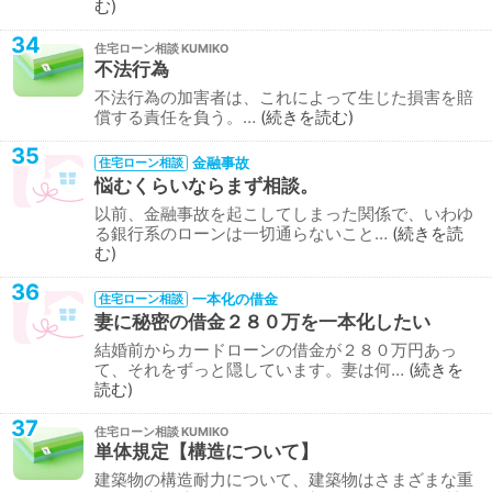
む
34
住宅ローン相談
不法行為
不法行為の加害者は、これによって生じた損害を賠
償する責任を負う。…
続きを読む
35
金融事故
住宅ローン相談
悩むくらいならまず相談。
以前、金融事故を起こしてしまった関係で、いわゆ
る銀行系のローンは一切通らないこと…
続きを読
む
36
一本化の借金
住宅ローン相談
妻に秘密の借金２８０万を一本化したい
結婚前からカードローンの借金が２８０万円あっ
て、それをずっと隠しています。妻は何…
続きを
読む
37
住宅ローン相談
単体規定【構造について】
建築物の構造耐力について、建築物はさまざまな重