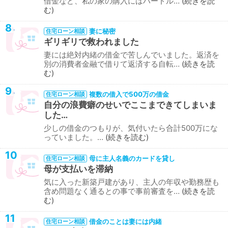
借金など、私の家の購入にはハードル…
続きを読
む
8
妻に秘密
住宅ローン相談
ギリギリで救われました
妻には絶対内緒の借金で苦しんでいました。返済を
別の消費者金融で借りて返済する自転…
続きを読
む
9
複数の借入で500万の借金
住宅ローン相談
自分の浪費癖のせいでここまできてしまいま
した…
少しの借金のつもりが、気付いたら合計500万にな
っていました。…
続きを読む
10
母に主人名義のカードを貸し
住宅ローン相談
母が支払いを滞納
気に入った新築戸建があり、主人の年収や勤務歴も
含め問題なく通るとの事で事前審査を…
続きを読
む
11
借金のことは妻には内緒
住宅ローン相談