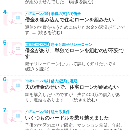
が組めませんでした…
続きを読む
4
学費の支払で借金
住宅ローン相談
借金を組み込んで住宅ローンを組みたい
通信の学費を払うために借りたお金の返済が辛いで
す……
続きを読む
5
息子と親子リレーローン
住宅ローン相談
借金があり、単独でローンを組むのが不安で
す
親子リレーローンについて詳しく知りたいです…
続きを読む
6
借入返済に遅延
住宅ローン相談
夫の借金のせいで、住宅ローンが組めない
家を購入したいのですが、夫に400万の借入があ
り、遅延もあります……
続きを読む
7
組める条件
住宅ローン相談
いくつものハードルを乗り越えました
子供の学区のエリア限定、マンション希望、年齢、