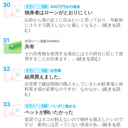
30
300万円位の借金
住宅ローン相談
独身者はローンがとおりにくい
以前から海の近くに住みたいと思っており、年齢的
にそろそろ購入しないと厳しくなると…
続きを読
む
31
住宅ローン相談
共有
その共有物を使用する場合にはその持分に応じて使
用することが出来ます。…
続きを読む
32
自営業
住宅ローン相談
結局買えました。
自営業で建設関係の職人をしているため駐車場と材
料置き場が必要なのですが、なかなか…
続きを読
む
33
バレずに進める
住宅ローン相談
ペットが飼いたかった
賃貸ではネコが飼えないので物件を購入したいので
すが、家内には言っていない借金があ…
続きを読