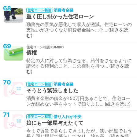
68
消費者金融
住宅ローン相談
重く圧し掛かった住宅ローン
勤務先の景気が悪化して収入が激減。住宅ローンの
支払いがきつくなり消費者金融へ…そ…
続きを読
む
69
住宅ローン相談
債権
特定の人に対して行為させる、給付をさせるように
請求する権利のこと。この権利を持つ…
続きを読
む
70
消費者金融
住宅ローン相談
そうとう緊張しました
消費者金融の借金が150万円あることで、住宅ロー
ンが組めない事をネットで知りまし…
続きを読む
71
借り入れが不安
住宅ローン相談
娘にも一部屋与えたくて
今まで賃貸で暮らしてきましたが、狭い部屋でもう
長く同じ場所で暮らしており、娘も高…
続きを読