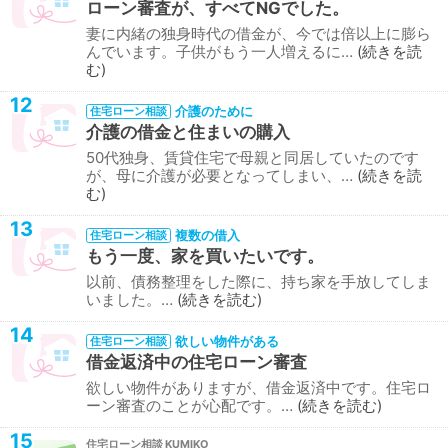
ローン審査が、すべてNGでした。
妻に内緒の独身時代の借金が、今では倍以上に膨ら
んでいます。子供がもう一人増えるに…
続きを読
む
12
介護のために
住宅ローン相談
介護の借金と住まいの購入
50代独身、賃貸住宅で母親と同居していたのです
が、母に介護が必要となってしまい、…
続きを読
む
13
複数の借入
住宅ローン相談
もう一度、家を買いたいです。
以前、債務整理をした際に、持ち家を手放してしま
いました。…
続きを読む
14
欲しい物件がある
住宅ローン相談
借金返済中の住宅ローン審査
欲しい物件がありますが、借金返済中です。住宅ロ
ーン審査のことが心配です。…
続きを読む
15
住宅ローン相談