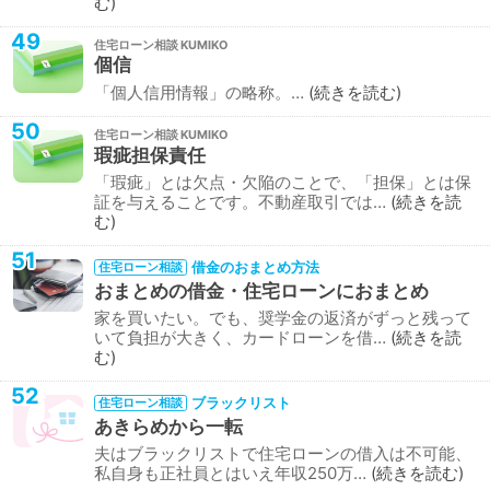
む
49
住宅ローン相談
個信
「個人信用情報」の略称。…
続きを読む
50
住宅ローン相談
瑕疵担保責任
「瑕疵」とは欠点・欠陥のことで、「担保」とは保
証を与えることです。不動産取引では…
続きを読
む
51
借金のおまとめ方法
住宅ローン相談
おまとめの借金・住宅ローンにおまとめ
家を買いたい。でも、奨学金の返済がずっと残って
いて負担が大きく、カードローンを借…
続きを読
む
52
ブラックリスト
住宅ローン相談
あきらめから一転
夫はブラックリストで住宅ローンの借入は不可能、
私自身も正社員とはいえ年収250万…
続きを読む