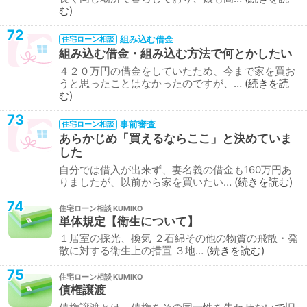
む
72
組み込む借金
住宅ローン相談
組み込む借金・組み込む方法で何とかしたい
４２０万円の借金をしていたため、今まで家を買お
うと思ったことはなかったのですが、…
続きを読
む
73
事前審査
住宅ローン相談
あらかじめ「買えるならここ」と決めていま
した
自分では借入が出来ず、妻名義の借金も160万円あ
りましたが、以前から家を買いたい…
続きを読む
74
住宅ローン相談
単体規定【衛生について】
１居室の採光、換気 ２石綿その他の物質の飛散・発
散に対する衛生上の措置 ３地…
続きを読む
75
住宅ローン相談
債権譲渡