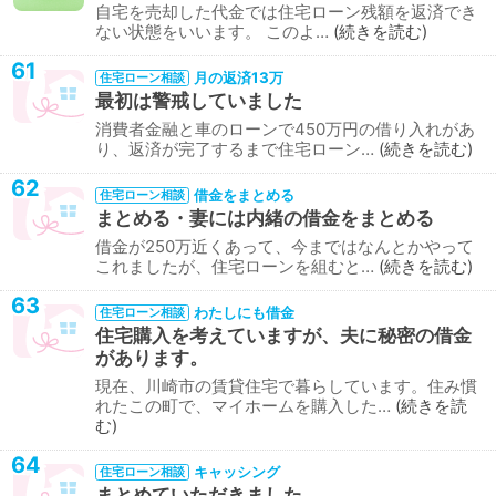
自宅を売却した代金では住宅ローン残額を返済でき
ない状態をいいます。 このよ…
続きを読む
61
月の返済13万
住宅ローン相談
最初は警戒していました
消費者金融と車のローンで450万円の借り入れがあ
り、返済が完了するまで住宅ローン…
続きを読む
62
借金をまとめる
住宅ローン相談
まとめる・妻には内緒の借金をまとめる
借金が250万近くあって、今まではなんとかやって
これましたが、住宅ローンを組むと…
続きを読む
63
わたしにも借金
住宅ローン相談
住宅購入を考えていますが、夫に秘密の借金
があります。
現在、川崎市の賃貸住宅で暮らしています。住み慣
れたこの町で、マイホームを購入した…
続きを読
む
64
キャッシング
住宅ローン相談
まとめていただきました。