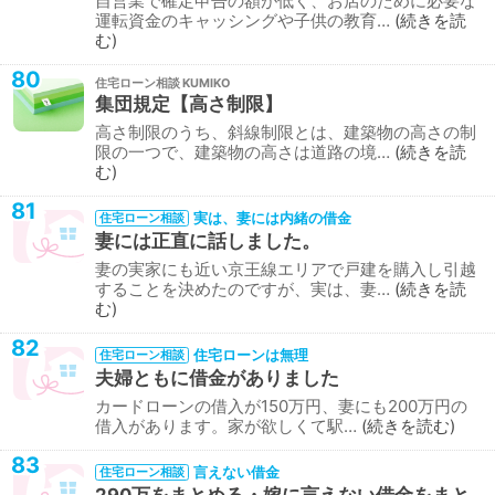
自営業で確定申告の額が低く、お店のために必要な
運転資金のキャッシングや子供の教育…
続きを読
む
80
住宅ローン相談
集団規定【高さ制限】
高さ制限のうち、斜線制限とは、建築物の高さの制
限の一つで、建築物の高さは道路の境…
続きを読
む
81
実は、妻には内緒の借金
住宅ローン相談
妻には正直に話しました。
妻の実家にも近い京王線エリアで戸建を購入し引越
することを決めたのですが、実は、妻…
続きを読
む
82
住宅ローンは無理
住宅ローン相談
夫婦ともに借金がありました
カードローンの借入が150万円、妻にも200万円の
借入があります。家が欲しくて駅…
続きを読む
83
言えない借金
住宅ローン相談