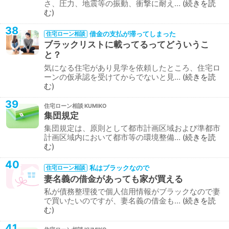
さ、圧力、地震等の振動、衝撃に耐え…
続きを読
む
38
借金の支払が滞ってしまった
住宅ローン相談
ブラックリストに載ってるってどういうこ
と？
気になる住宅があり見学を依頼したところ、住宅ロ
ーンの仮承認を受けてからでないと見…
続きを読
む
39
住宅ローン相談
集団規定
集団規定は、原則として都市計画区域および準都市
計画区域内において都市等の環境整備…
続きを読
む
40
私はブラックなので
住宅ローン相談
妻名義の借金があっても家が買える
私が債務整理後で個人信用情報がブラックなので妻
で買いたいのですが、妻名義の借金も…
続きを読
む
41