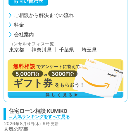
お問い合わせ
ご相談から解決までの流れ
料金
会社案内
コンサルオフィス一覧
東京都
神奈川県
千葉県
埼玉県
無料相談
で
アンケートに答えて
5,000
3000
円分
円分
or
ギフト券
を
もらおう！
詳しく見る▶
住宅ローン相談
… 人気ランキングをすべて見る
2026
8
6
9
年
月
日(木)
時 更新
人気の記事