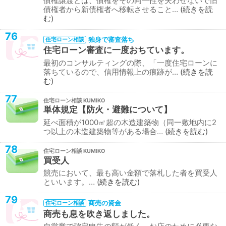
債権譲渡とは、債権をその同一性を失わせないで旧
債権者から新債権者へ移転させること…
続きを読
む
76
独身で審査落ち
住宅ローン相談
住宅ローン審査に一度おちています。
最初のコンサルティングの際、「一度住宅ローンに
落ちているので、信用情報上の痕跡が…
続きを読
む
77
住宅ローン相談
単体規定【防火・避難について】
延べ面積が1000㎡超の木造建築物（同一敷地内に2
つ以上の木造建築物等がある場合…
続きを読む
78
住宅ローン相談
買受人
競売において、最も高い金額で落札した者を買受人
といいます。…
続きを読む
79
商売の資金
住宅ローン相談
商売も息を吹き返しました。