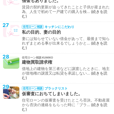
借金もありました。
賃貸の契約更新が迫ってきたことと子供が産まれた
為、人生で初めて一戸建ての購入を検…
続きを読
む
27
キッチンにこだわり
住宅ローン相談
私の目的、妻の目的
妻には知らせていない借金があって、最後まで知ら
れずまとめる事が出来るでしょうかと…
続きを読
む
28
住宅ローン相談
建物買取請求権
借地上の建物を第三者などに譲渡したときに、地主
が借地権の譲渡又は転貸を承認しない…
続きを読
む
29
ブラックリスト
住宅ローン相談
仮審査におちてしまいました。
住宅ローンの仮審査を受けたところ否決。不動産屋
から否決の連絡をもらった時に「ブラ…
続きを読
む