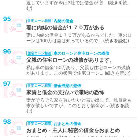
返していますが今は3社では借金が増…
続きを読
む
95
内緒の借金
住宅ローン相談
妻に内緒の借金が１７０万がある
妻に内緒の借金１７０万があるからでした。車のロ
ーンは100万は妻は知っているので…
続きを読む
96
車のローンと住宅ローンの残債
住宅ローン相談
父親の住宅ローンの残債があります。
私は車の借金150万あり、父親も住宅ローンの残債
があります。この状態で住宅ローン…
続きを読む
97
借金滞納の恐怖
住宅ローン相談
家賃と借金の支払いで滞納の恐怖
妻がそろそろ家を買いたいと言い出して、私自身も
家が欲しいですが、このとおり借金が…
続きを読
む
98
おまとめの借金
住宅ローン相談
おまとめ・主人に秘密の借金をおまとめ