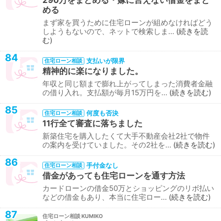
290万をまとめる・嫁に言えない借金をまと
める
まず家を買うために住宅ローンが組めなければどう
しようもないので、ネットで検索しま…
続きを読
む
84
支払いが限界
住宅ローン相談
精神的に楽になりました。
年収と同じ額まで膨れ上がってしまった消費者金融
の借り入れ。支払額が毎月15万円を…
続きを読む
85
何度も否決
住宅ローン相談
11行全て審査に落ちました
新築住宅を購入したくて大手不動産会社2社で物件
の案内を受けていました。その2社を…
続きを読む
86
手付金なし
住宅ローン相談
借金があっても住宅ローンを通す方法
カードローンの借金50万とショッピングのリボ払い
などの借金もあり、本当に住宅ロー…
続きを読む
87
住宅ローン相談