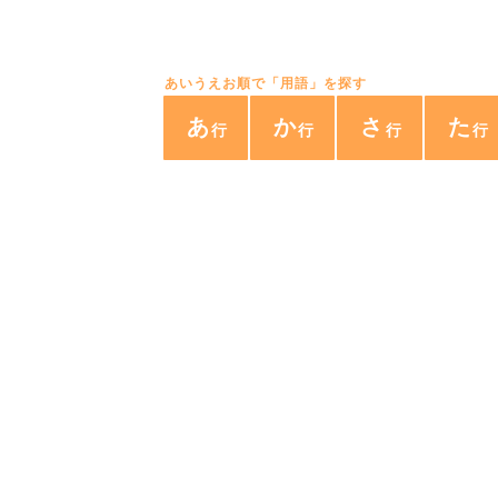
あいうえお順で「用語」を探す
あ
か
さ
た