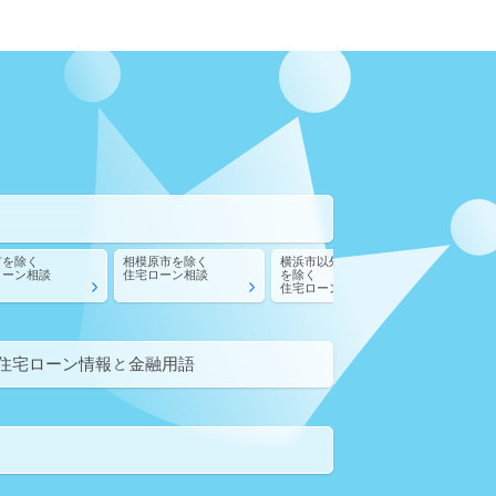
市
を除く
相模原市
を除く
横浜市以外の神奈川県
川崎市以
ローン相談
住宅ローン相談
を除く
を除く
住宅ローン相談
住宅ロー
住宅ローン情報
金融用語
と