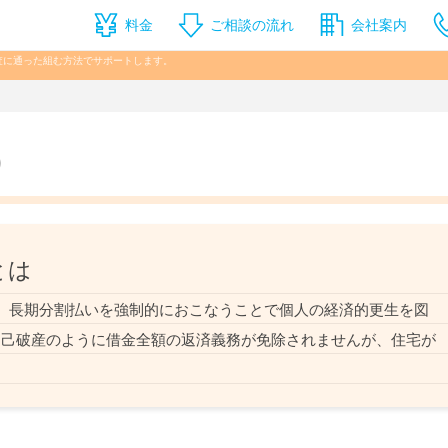
料金
ご相談の流れ
会社案内
審査に通った組む方法でサポートします。
）
とは
、長期分割払いを強制的におこなうことで個人の経済的更生を図
自己破産のように借金全額の返済義務が免除されませんが、住宅が