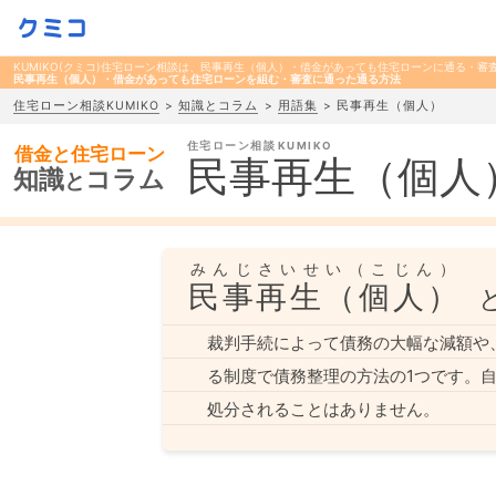
KUMIKO(クミコ)住宅ローン相談は、民事再生（個人）・借金があっても住宅ローンに通る・
民事再生（個人）・借金があっても住宅ローンを組む・審査に通った通る方法
住宅ローン相談KUMIKO
知識とコラム
用語集
民事再生（個人）
住宅ローン相談
借金と住宅ローン
民事再生（個人
知識
コラム
と
みんじさいせい（こじん）
民事再生（個人）
裁判手続によって債務の大幅な減額や
る制度で債務整理の方法の1つです。
処分されることはありません。