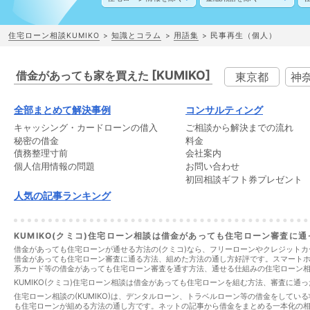
住宅ローン相談KUMIKO
知識とコラム
用語集
民事再生（個人）
[KUMIKO]
借金があっても家を買えた
東京都
神
全部まとめて解決事例
コンサルティング
キャッシング
・
カードローン
の
借入
ご相談から解決までの流れ
秘密の借金
料金
債務整理
寸前
会社案内
個人信用情報
の
問題
お問い合わせ
初回相談ギフト券プレゼント
人気の記事ランキング
KUMIKO(クミコ)住宅ローン相談は借金があっても住宅ローン審査に
借金があっても住宅ローンが通せる方法の(クミコ)なら、フリーローンやクレジットカ
借金があっても住宅ローン審査に通る方法、組めた方法の通し方好評です。スマート
系カード等の借金があっても住宅ローン審査を通す方法、通せる仕組みの住宅ローン相談(
KUMIKO(クミコ)住宅ローン相談は借金があっても住宅ローンを組む方法、審査に通
住宅ローン相談の(KUMIKO)は、デンタルローン、トラベルローン等の借金をして
も住宅ローンが組める方法の通し方です。ネットの記事から借金をまとめる一本化の