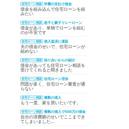
学費の支払で借金
住宅ローン相談
借金を組み込んで住宅ローンを組
みたい
息子と親子リレーローン
住宅ローン相談
借金があり、単独でローンを組む
のが不安です
借入返済に遅延
住宅ローン相談
夫の借金のせいで、住宅ローンが
組めない
知り合いからの紹介
住宅ローン相談
借金があっても住宅ローン相談を
受けてくれると聞きました
住宅ローン否決
住宅ローン相談
問題が多く、住宅ローン審査が通
らない
複数の借入
住宅ローン相談
もう一度、家を買いたいです。
複数の借入で500万の借金
住宅ローン相談
自分の浪費癖のせいでここまでき
てしまいました…