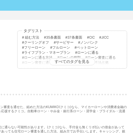
タグリスト
組む方法
35条書面
37条書面
CIC
JICC
クーリングオフ
サービサー
ノンバンク
フリーローン
フルローン
ペットローン
ライフプラン・マネープラン
ローンに通る
ローンに通る方法
ローンの種類
ローン審査に通る
すべてのタグを見る
ローン審査に通る方法
不動産取得税
不法占拠
不法行為
二重譲渡
代物弁済
代理人
代襲相続
任売
任意売却
低層住居専用地域
住宅ローン
住宅ローンに通る
住宅ローンに通る方法
住宅ローンを組む
住宅ローン商品
住宅ローン審査
住宅ローン審査に通る
住宅ローン審査に通る方法
住宅ローン相談
住宅購入
使用者責任
使用貸借
保佐人
個人信用情報
借地借家法
借地権
借金
借金あってもローンに通った
審査を通せた、組めた方法のKUMIKO(クミコ)なら、マイカーローンや消費者金融の
借金あってもローンに通る
を応援するクミコ。自動車ローン・やみ金・銀行系ローン・奨学金・ブライダル・流通
借金あってもローンに通る方法
借金あってもローン審査に通る
借金あってもローン審査に通る方法
査に通らない可能性があります。(クミコ)なら、手付金も無くリボ払いの借金があって
借金あっても住宅ローンに通る
があっても住宅ローン審査を通した方法、組み方でお手伝いします。キャッシング、銀