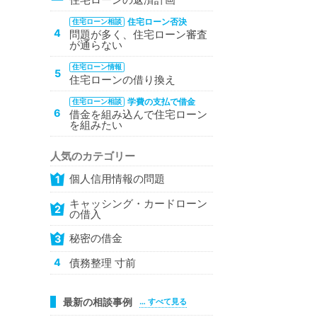
住宅ローン否決
住宅ローン相談
4
問題が多く、住宅ローン審査
が通らない
住宅ローン情報
5
住宅ローンの借り換え
学費の支払で借金
住宅ローン相談
6
借金を組み込んで住宅ローン
を組みたい
人気のカテゴリー
個人信用情報の問題
1
キャッシング・カードローン
2
の借入
秘密の借金
3
債務整理 寸前
4
最新の相談事例
… すべて見る