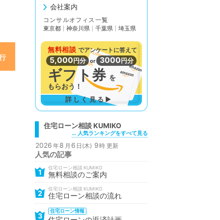
会社案内
コンサルオフィス一覧
東京都
神奈川県
千葉県
埼玉県
無料相談
で
アンケートに答えて
5,000
3000
円分
円分
or
ギフト券
を
もらおう！
詳しく見る▶
住宅ローン相談
… 人気ランキングをすべて見る
2026
8
6
9
年
月
日(木)
時 更新
人気の記事
住宅ローン相談
1
無料相談のご案内
住宅ローン相談
2
住宅ローン相談の流れ
住宅ローン情報
3
住宅ローンの返済計画