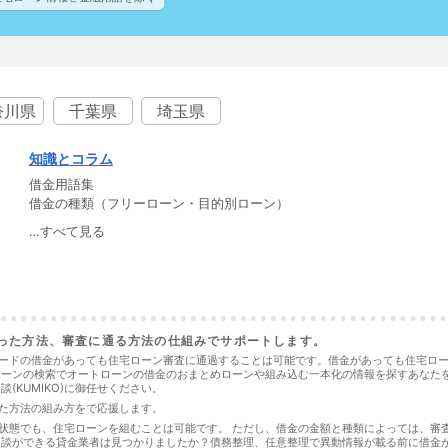
奈川県
千葉県
埼玉県
知識とコラム
借金用語集
借金の種類（フリーローン・目的別ローン）
…すべて見る
通った方法、審査に通る方法の仕組みでサポートします。
ードの借金があっても住宅ローン審査に通過することは可能です。借金があっても住宅ローン
ホーンの検索でオートローンの借金のおまとめローンや組み込む一本化の情報を探すあなた
KUMIKO)に御任せください。
った方法の組み方をで応援します。
いる状態でも、住宅ローンを組むことは可能です。 ただし、借金の金額と種類によっては、審
相談ができる貸金業者は見つかりましたか？債務整理、任意整理で異動情報が載る前に借金