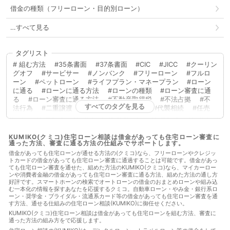
借金の種類（フリーローン・目的別ローン）
…すべて見る
タグリスト
組む方法
35条書面
37条書面
CIC
JICC
クーリン
グオフ
サービサー
ノンバンク
フリーローン
フルロ
ーン
ペットローン
ライフプラン・マネープラン
ローン
に通る
ローンに通る方法
ローンの種類
ローン審査に通
る
ローン審査に通る方法
不動産取得税
不法占拠
不
すべてのタグを見る
法行為
二重譲渡
代物弁済
代理人
代襲相続
任売
任意売却
低層住居専用地域
住宅ローン
住宅ローンに通
る
住宅ローンに通る方法
住宅ローンを組む
住宅ローン
商品
住宅ローン審査
住宅ローン審査に通る
住宅ローン
KUMIKO(クミコ)住宅ローン相談は借金があっても住宅ローン審査に
通った方法、審査に通る方法の仕組みでサポートします。
審査に通る方法
住宅ローン相談
住宅購入
使用者責任
使用貸借
保佐人
個人信用情報
借地借家法
借地権
借金があっても住宅ローンが通せる方法の(クミコ)なら、フリーローンやクレジッ
トカードの借金があっても住宅ローン審査に通過することは可能です。借金があっ
借金
借金あってもローンに通った
借金あってもローンに通
ても住宅ローン審査を通せた、組めた方法のKUMIKO(クミコ)なら、マイカーロー
る
借金あってもローンに通る方法
借金あってもローン審査
ンや消費者金融の借金があっても住宅ローン審査に通る方法、組めた方法の通し方
に通る
借金あってもローン審査に通る方法
借金あっても住
好評です。スマートホーンの検索でオートローンの借金のおまとめローンや組み込
宅ローンに通る
借金あっても住宅ローンに通る方法
借金あ
む一本化の情報を探すあなたを応援するクミコ。自動車ローン・やみ金・銀行系ロ
っても住宅ローン審査に通る
借金あっても住宅ローン審査に通
ーン・奨学金・ブライダル・流通系カード等の借金があっても住宅ローン審査を通
す方法、通せる仕組みの住宅ローン相談(KUMIKO)に御任せください。
る方法
借金あっても審査に通る
借金あっても審査に通る方
法
借金あっても通る
借金あっても通る方法
借金があっ
KUMIKO(クミコ)住宅ローン相談は借金があっても住宅ローンを組む方法、審査に
通った方法の組み方をで応援します。
てもローンに通る
借金があってもローンに通る方法
借金が