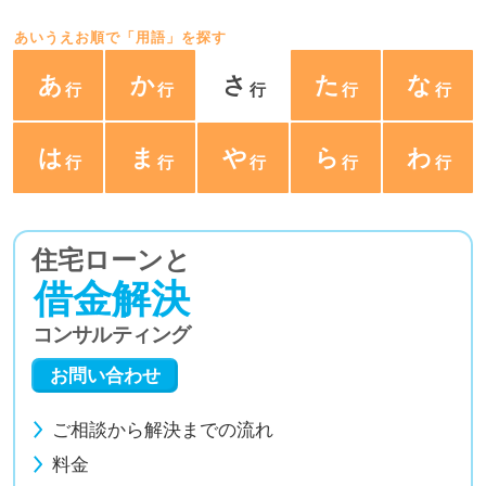
あいうえお順で「用語」を探す
あ
か
さ
た
な
は
ま
や
ら
わ
住宅ローンと
借金解決
コンサルティング
お問い合わせ
ご相談から解決までの流れ
料金