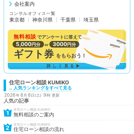
会社案内
コンサルオフィス一覧
東京都
神奈川県
千葉県
埼玉県
無料相談
で
アンケートに答えて
5,000
3000
円分
円分
or
ギフト券
を
もらおう！
詳しく見る▶
住宅ローン相談
… 人気ランキングをすべて見る
2026
8
8
9
年
月
日(土)
時 更新
人気の記事
住宅ローン相談
1
無料相談のご案内
住宅ローン相談
2
住宅ローン相談の流れ