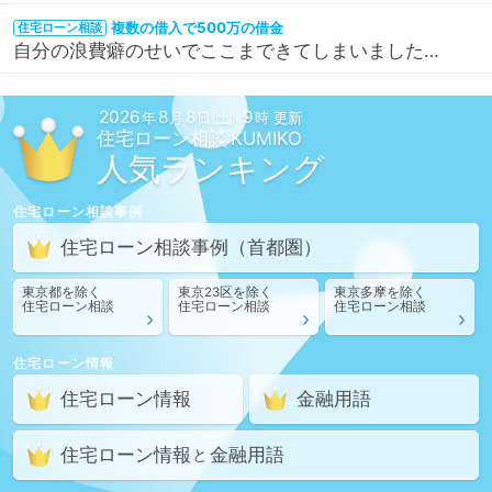
複数の借入で500万の借金
住宅ローン相談
自分の浪費癖のせいでここまできてしまいました…
2026
8
8
9
年
月
日(土)
時 更新
住宅ローン相談
人気ランキング
住宅ローン相談
事例
住宅ローン相談
事例
（首都圏）
東京都
を除く
東京23区
を除く
東京多摩
を除く
住宅ローン相談
住宅ローン相談
住宅ローン相談
住宅ローン情報
住宅ローン情報
金融用語
住宅ローン情報
金融用語
と