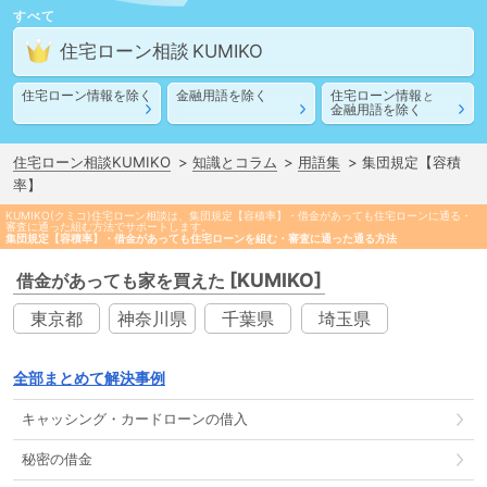
すべて
住宅ローン相談
住宅ローン情報
を除く
金融用語
を除く
住宅ローン情報
と
金融用語
を除く
住宅ローン相談KUMIKO
知識とコラム
用語集
集団規定【容積
率】
KUMIKO(クミコ)住宅ローン相談は、集団規定【容積率】・借金があっても住宅ローンに通る・
審査に通った組む方法でサポートします。
集団規定【容積率】・借金があっても住宅ローンを組む・審査に通った通る方法
[KUMIKO]
借金があっても家を買えた
東京都
神奈川県
千葉県
埼玉県
全部まとめて解決事例
キャッシング
・
カードローン
の
借入
秘密の借金