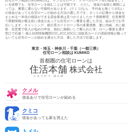
あってもローン審査に通る
借金があってもローン審査に通る方
住宅ローン相談の(KUMIKO)は、デンタルローン、トラベルローン等の借金をして
いる状態でも、住宅ローンを組むことは可能です。 ただし、借金の金額と種類によ
法
借金があっても住宅ローンに通る
借金があっても住宅ロ
っては、審査に通らない可能性があります。(クミコ)なら、手付金も無くリボ払い
ーンに通る方法
借金があっても住宅ローンを組む
借金があ
の借金があっても住宅ローンが組める方法の通し方です。ネットの記事から借金を
っても住宅ローン審査に通る
借金があっても住宅ローン審査に
まとめる一本化の相談ができる貸金業者は見つかりましたか？債務整理、任意整理
通る方法
借金があっても住宅ローン審査に通る方法
借金が
で異動情報が載る前に借金があっても住宅ローン審査を通した方法、組み方でお手
伝いします。キャッシング、銀行系カードローン等の多重債務、妻に内緒、夫に秘
あっても住宅ローン審査に通過することは可能
借金があっても
密、自営業で収入が低めの申告、他社に御願いして断られた等、ローン審査を通す
審査に通る
借金があっても審査に通る
借金があっても審査
窓口で応援！ 個人信用情報機関(CIC,JICC,KSC)に信販系カードの遅延情報が載って
に通る方法
借金があっても通る
借金があっても通る
借
もいても住宅ローンが組める通せた方法、通した方法で応援します。
金があっても通る方法
借金があってローンに通る
借金があ
ってローンに通る方法
借金があってローン審査に通る
借金
東京・埼玉・神奈川・千葉（一都三県）
があってローン審査に通る方法
借金があって住宅ローンに通
住宅ローン相談
は KUMIKO
る
借金があって住宅ローンに通る方法
借金があって住宅ロ
首都圏の
住宅ローン
は
ーン審査に通る
借金があって住宅ローン審査に通る方法
借
金があって審査に通る
借金があって審査に通る方法
借金が
住活本舗
株式会社
あって通る
借金があって通る方法
停止条件
催告の抗弁
権
債権者
債権譲渡
入札
全銀協
公序良俗
公正
じゅうかつ ほんぽ
証書遺言
公示価格
公証人
公証役場
共有
内容証明
郵便
再調達価額
分筆登記
切土
制度
単体規定
クメル
危険負担
原価法
原状回復義務
双方代理
収益還元法
取引事例比較法
取消権
合意解除
合筆登記
同時履
借金ありで住宅ローンが組める
行
固定資産税
固定金利
土地
売買
変動金利
天
然果実
契約不適合責任
妨害排除請求権
委任
定期借
クミコ
地権
容積率
審査に通った方法
審査に通る
審査に通
る方法
専有部分
建ぺい率
建物
建物買取請求権
建
借金があっても家を買えた
築協定
建築基準法
建築確認
弁済
弁護士
強制執
行
心裡留保
意思無能力者
成年後見人
手付
批准価
トメル
格
抗弁権
抵当権
担保
担保権
援用
損害賠償