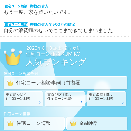
複数の借入
住宅ローン相談
もう一度、家を買いたいです。
複数の借入で500万の借金
住宅ローン相談
自分の浪費癖のせいでここまできてしまいました…
2026
8
8
9
年
月
日(土)
時 更新
住宅ローン相談
人気ランキング
住宅ローン相談
事例
住宅ローン相談
事例
（首都圏）
東京都
を除く
東京23区
を除く
東京多摩
を除く
住宅ローン相談
住宅ローン相談
住宅ローン相談
住宅ローン情報
住宅ローン情報
金融用語