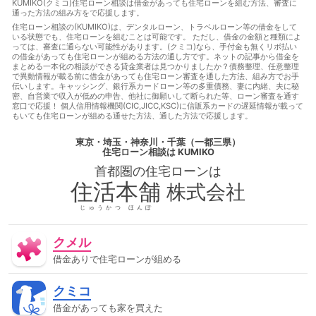
法
借金あっても通る
借金あっても通る方法
借金があっ
KUMIKO(クミコ)住宅ローン相談は借金があっても住宅ローンを組む方法、審査に
通った方法の組み方をで応援します。
てもローンに通る
借金があってもローンに通る方法
借金が
あってもローン審査に通る
借金があってもローン審査に通る方
住宅ローン相談の(KUMIKO)は、デンタルローン、トラベルローン等の借金をして
いる状態でも、住宅ローンを組むことは可能です。 ただし、借金の金額と種類によ
法
借金があっても住宅ローンに通る
借金があっても住宅ロ
っては、審査に通らない可能性があります。(クミコ)なら、手付金も無くリボ払い
ーンに通る方法
借金があっても住宅ローンを組む
借金があ
の借金があっても住宅ローンが組める方法の通し方です。ネットの記事から借金を
っても住宅ローン審査に通る
借金があっても住宅ローン審査に
まとめる一本化の相談ができる貸金業者は見つかりましたか？債務整理、任意整理
通る方法
借金があっても住宅ローン審査に通る方法
借金が
で異動情報が載る前に借金があっても住宅ローン審査を通した方法、組み方でお手
伝いします。キャッシング、銀行系カードローン等の多重債務、妻に内緒、夫に秘
あっても住宅ローン審査に通過することは可能
借金があっても
密、自営業で収入が低めの申告、他社に御願いして断られた等、ローン審査を通す
審査に通る
借金があっても審査に通る
借金があっても審査
窓口で応援！ 個人信用情報機関(CIC,JICC,KSC)に信販系カードの遅延情報が載って
に通る方法
借金があっても通る
借金があっても通る
借
もいても住宅ローンが組める通せた方法、通した方法で応援します。
金があっても通る方法
借金があってローンに通る
借金があ
ってローンに通る方法
借金があってローン審査に通る
借金
東京・埼玉・神奈川・千葉（一都三県）
があってローン審査に通る方法
借金があって住宅ローンに通
住宅ローン相談
は KUMIKO
る
借金があって住宅ローンに通る方法
借金があって住宅ロ
首都圏の
住宅ローン
は
ーン審査に通る
借金があって住宅ローン審査に通る方法
借
金があって審査に通る
借金があって審査に通る方法
借金が
住活本舗
株式会社
あって通る
借金があって通る方法
停止条件
催告の抗弁
権
債権者
債権譲渡
入札
全銀協
公序良俗
公正
じゅうかつ ほんぽ
証書遺言
公示価格
公証人
公証役場
共有
内容証明
郵便
再調達価額
分筆登記
切土
制度
単体規定
クメル
危険負担
原価法
原状回復義務
双方代理
収益還元法
取引事例比較法
取消権
合意解除
合筆登記
同時履
借金ありで住宅ローンが組める
行
固定資産税
固定金利
土地
売買
変動金利
天
然果実
契約不適合責任
妨害排除請求権
委任
定期借
クミコ
地権
容積率
審査に通った方法
審査に通る
審査に通
る方法
専有部分
建ぺい率
建物
建物買取請求権
建
借金があっても家を買えた
築協定
建築基準法
建築確認
弁済
弁護士
強制執