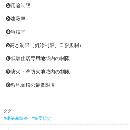
❷用途制限
❸建蔽率
❹容積率
➎高さ制限（斜線制限、日影規制）
❻低層住居専用地域内の制限
❼防火・準防火地域内の制限
❽敷地面積の最低限度
タグ：
建築基準法
集団規定