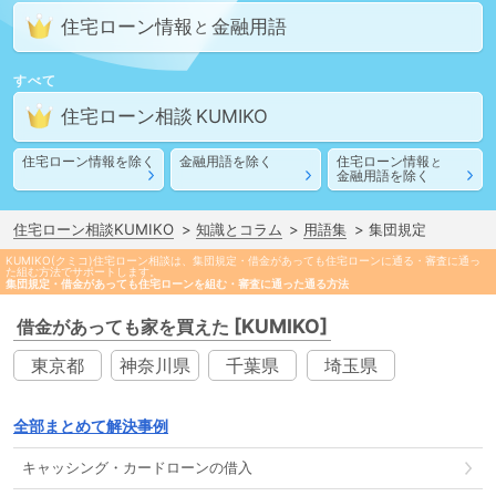
住宅ローン情報
金融用語
と
すべて
住宅ローン相談
住宅ローン情報
を除く
金融用語
を除く
住宅ローン情報
と
金融用語
を除く
住宅ローン相談KUMIKO
知識とコラム
用語集
集団規定
KUMIKO(クミコ)住宅ローン相談は、集団規定・借金があっても住宅ローンに通る・審査に通っ
た組む方法でサポートします。
集団規定・借金があっても住宅ローンを組む・審査に通った通る方法
[KUMIKO]
借金があっても家を買えた
東京都
神奈川県
千葉県
埼玉県
全部まとめて解決事例
キャッシング
・
カードローン
の
借入