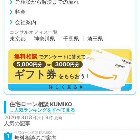
ご相談から解決までの流れ
料金
会社案内
コンサルオフィス一覧
東京都
神奈川県
千葉県
埼玉県
無料相談
で
アンケートに答えて
5,000
3000
円分
円分
or
ギフト券
を
もらおう！
詳しく見る▶
住宅ローン相談
… 人気ランキングをすべて見る
2026
8
8
9
年
月
日(土)
時 更新
人気の記事
住宅ローン相談
1
無料相談のご案内