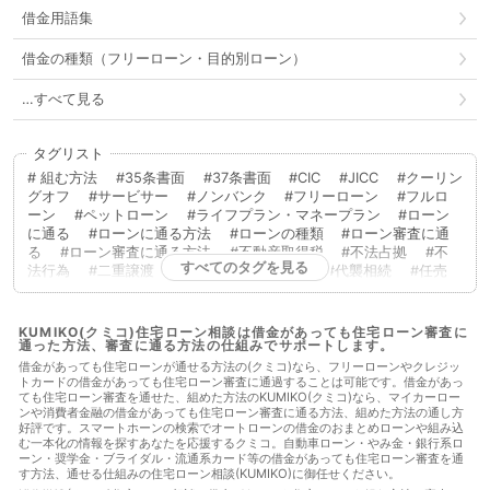
借金用語集
借金の種類（フリーローン・目的別ローン）
…すべて見る
タグリスト
組む方法
35条書面
37条書面
CIC
JICC
クーリン
グオフ
サービサー
ノンバンク
フリーローン
フルロ
ーン
ペットローン
ライフプラン・マネープラン
ローン
に通る
ローンに通る方法
ローンの種類
ローン審査に通
る
ローン審査に通る方法
不動産取得税
不法占拠
不
すべてのタグを見る
法行為
二重譲渡
代物弁済
代理人
代襲相続
任売
任意売却
低層住居専用地域
住宅ローン
住宅ローンに通
る
住宅ローンに通る方法
住宅ローンを組む
住宅ローン
商品
住宅ローン審査
住宅ローン審査に通る
住宅ローン
KUMIKO(クミコ)住宅ローン相談は借金があっても住宅ローン審査に
通った方法、審査に通る方法の仕組みでサポートします。
審査に通る方法
住宅ローン相談
住宅購入
使用者責任
使用貸借
保佐人
個人信用情報
借地借家法
借地権
借金があっても住宅ローンが通せる方法の(クミコ)なら、フリーローンやクレジッ
トカードの借金があっても住宅ローン審査に通過することは可能です。借金があっ
借金
借金あってもローンに通った
借金あってもローンに通
ても住宅ローン審査を通せた、組めた方法のKUMIKO(クミコ)なら、マイカーロー
る
借金あってもローンに通る方法
借金あってもローン審査
ンや消費者金融の借金があっても住宅ローン審査に通る方法、組めた方法の通し方
に通る
借金あってもローン審査に通る方法
借金あっても住
好評です。スマートホーンの検索でオートローンの借金のおまとめローンや組み込
宅ローンに通る
借金あっても住宅ローンに通る方法
借金あ
む一本化の情報を探すあなたを応援するクミコ。自動車ローン・やみ金・銀行系ロ
っても住宅ローン審査に通る
借金あっても住宅ローン審査に通
ーン・奨学金・ブライダル・流通系カード等の借金があっても住宅ローン審査を通
す方法、通せる仕組みの住宅ローン相談(KUMIKO)に御任せください。
る方法
借金あっても審査に通る
借金あっても審査に通る方