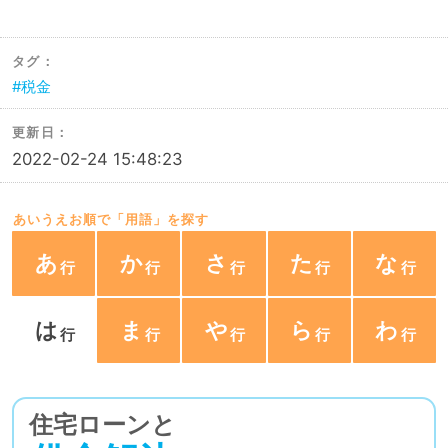
タグ：
税金
更新日：
2022-02-24 15:48:23
あいうえお順で「用語」を探す
あ
か
さ
た
な
は
ま
や
ら
わ
住宅ローンと