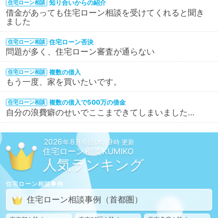
知り合いからの紹介
住宅ローン相談
借金があっても住宅ローン相談を受けてくれると聞き
ました
住宅ローン否決
住宅ローン相談
問題が多く、住宅ローン審査が通らない
複数の借入
住宅ローン相談
もう一度、家を買いたいです。
複数の借入で500万の借金
住宅ローン相談
自分の浪費癖のせいでここまできてしまいました…
2026
8
6
9
年
月
日(木)
時 更新
住宅ローン相談
人気ランキング
住宅ローン相談
事例
住宅ローン相談
事例
（首都圏）