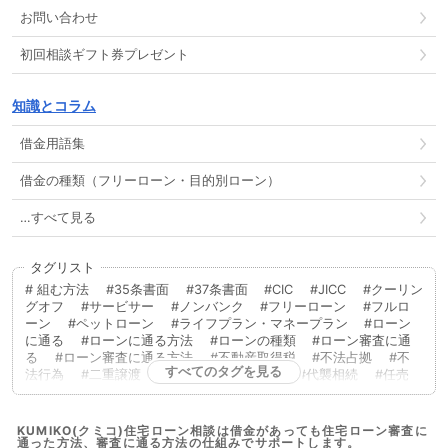
お問い合わせ
初回相談ギフト券プレゼント
知識とコラム
借金用語集
借金の種類（フリーローン・目的別ローン）
…すべて見る
タグリスト
組む方法
35条書面
37条書面
CIC
JICC
クーリン
グオフ
サービサー
ノンバンク
フリーローン
フルロ
ーン
ペットローン
ライフプラン・マネープラン
ローン
に通る
ローンに通る方法
ローンの種類
ローン審査に通
る
ローン審査に通る方法
不動産取得税
不法占拠
不
すべてのタグを見る
法行為
二重譲渡
代物弁済
代理人
代襲相続
任売
任意売却
低層住居専用地域
住宅ローン
住宅ローンに通
る
住宅ローンに通る方法
住宅ローンを組む
住宅ローン
商品
住宅ローン審査
住宅ローン審査に通る
住宅ローン
KUMIKO(クミコ)住宅ローン相談は借金があっても住宅ローン審査に
通った方法、審査に通る方法の仕組みでサポートします。
審査に通る方法
住宅ローン相談
住宅購入
使用者責任