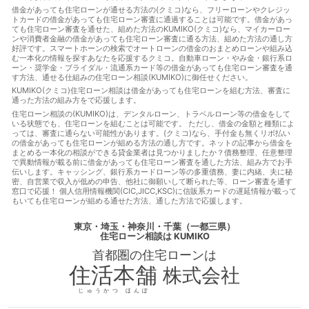
使用貸借
保佐人
個人信用情報
借地借家法
借地権
借金があっても住宅ローンが通せる方法の(クミコ)なら、フリーローンやクレジッ
トカードの借金があっても住宅ローン審査に通過することは可能です。借金があっ
借金
借金あってもローンに通った
借金あってもローンに通
ても住宅ローン審査を通せた、組めた方法のKUMIKO(クミコ)なら、マイカーロー
る
借金あってもローンに通る方法
借金あってもローン審査
ンや消費者金融の借金があっても住宅ローン審査に通る方法、組めた方法の通し方
に通る
借金あってもローン審査に通る方法
借金あっても住
好評です。スマートホーンの検索でオートローンの借金のおまとめローンや組み込
宅ローンに通る
借金あっても住宅ローンに通る方法
借金あ
む一本化の情報を探すあなたを応援するクミコ。自動車ローン・やみ金・銀行系ロ
っても住宅ローン審査に通る
借金あっても住宅ローン審査に通
ーン・奨学金・ブライダル・流通系カード等の借金があっても住宅ローン審査を通
す方法、通せる仕組みの住宅ローン相談(KUMIKO)に御任せください。
る方法
借金あっても審査に通る
借金あっても審査に通る方
法
借金あっても通る
借金あっても通る方法
借金があっ
KUMIKO(クミコ)住宅ローン相談は借金があっても住宅ローンを組む方法、審査に
通った方法の組み方をで応援します。
てもローンに通る
借金があってもローンに通る方法
借金が
あってもローン審査に通る
借金があってもローン審査に通る方
住宅ローン相談の(KUMIKO)は、デンタルローン、トラベルローン等の借金をして
いる状態でも、住宅ローンを組むことは可能です。 ただし、借金の金額と種類によ
法
借金があっても住宅ローンに通る
借金があっても住宅ロ
っては、審査に通らない可能性があります。(クミコ)なら、手付金も無くリボ払い
ーンに通る方法
借金があっても住宅ローンを組む
借金があ
の借金があっても住宅ローンが組める方法の通し方です。ネットの記事から借金を
っても住宅ローン審査に通る
借金があっても住宅ローン審査に
まとめる一本化の相談ができる貸金業者は見つかりましたか？債務整理、任意整理
通る方法
借金があっても住宅ローン審査に通る方法
借金が
で異動情報が載る前に借金があっても住宅ローン審査を通した方法、組み方でお手
伝いします。キャッシング、銀行系カードローン等の多重債務、妻に内緒、夫に秘
あっても住宅ローン審査に通過することは可能
借金があっても
密、自営業で収入が低めの申告、他社に御願いして断られた等、ローン審査を通す
審査に通る
借金があっても審査に通る
借金があっても審査
窓口で応援！ 個人信用情報機関(CIC,JICC,KSC)に信販系カードの遅延情報が載って
に通る方法
借金があっても通る
借金があっても通る
借
もいても住宅ローンが組める通せた方法、通した方法で応援します。
金があっても通る方法
借金があってローンに通る
借金があ
ってローンに通る方法
借金があってローン審査に通る
借金
東京・埼玉・神奈川・千葉（一都三県）
があってローン審査に通る方法
借金があって住宅ローンに通
住宅ローン相談
は KUMIKO
る
借金があって住宅ローンに通る方法
借金があって住宅ロ
首都圏の
住宅ローン
は
ーン審査に通る
借金があって住宅ローン審査に通る方法
借
金があって審査に通る
借金があって審査に通る方法
借金が
住活本舗
株式会社
あって通る
借金があって通る方法
停止条件
催告の抗弁
権
債権者
債権譲渡
入札
全銀協
公序良俗
公正
じゅうかつ ほんぽ
証書遺言
公示価格
公証人
公証役場
共有
内容証明