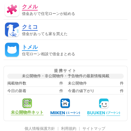
郵便
再調達価額
分筆登記
切土
制度
単体規定
クメル
危険負担
原価法
原状回復義務
双方代理
収益還元法
取引事例比較法
取消権
合意解除
合筆登記
同時履
借金ありで住宅ローンが組める
行
固定資産税
固定金利
土地
売買
変動金利
天
然果実
契約不適合責任
妨害排除請求権
委任
定期借
クミコ
地権
容積率
審査に通った方法
審査に通る
審査に通
る方法
専有部分
建ぺい率
建物
建物買取請求権
建
借金があっても家を買えた
築協定
建築基準法
建築確認
弁済
弁護士
強制執
行
心裡留保
意思無能力者
成年後見人
手付
批准価
トメル
格
抗弁権
抵当権
担保
担保権
援用
損害賠償
敷地
敷地、防火、衛生、
時効
書類
根抵当権
検
住宅ローン相談で借金まとめる
索の抗弁権
構造
構造計算
民事執行法
民法
法律
消滅時効
準防火地域
滞納
無効
無権代理
物件変
動
用益権
用途地域
登記
登記事項証明書
目的別ロ
提携サイト
ーン
直系卑属
直系尊属
相続時精算課税制度
短期譲
未公開物件・非公開物件・予告物件の最新情報掲載
渡所得
破産
破産管財人
確定日付
税金
競売
管
財人
組む方法
組む方法ローンに通るローンに通る方法ロー
掲載物件数
件
未公開物件
件
ン審査に通るローン審査に通る方法住宅ローンに通る住宅ローンに
今日の新着
件
今週の値下がり
件
通る方法住宅ローン審査に通る住宅ローン審査に通る方法住宅ロー
ン相談借金があってもローンに通る借金があってもローンに通る方
法借金があってもローン審査に通る借金があってもローン審査に通
る方法借金があっても住宅ローンに通る借金があっても住宅ローン
に通る方法借金があっても住宅ローン審査に通る借金があっても住
未公開物件
ネット
MIIKEN
BUUKEN
(ミーケン)
(ブーケン)
宅ローン審査に通る方法借金があっても住宅ローン審査に通る方法
借金があっても審査に通る借金があっても審査に通る借金があって
も審査に通る方法借金があっても通る借金があっても通る借金があ
個人情報保護方針
利用規約
サイトマップ
っても通る方法審査に通った方法審査に通る審査に通る方法組む方