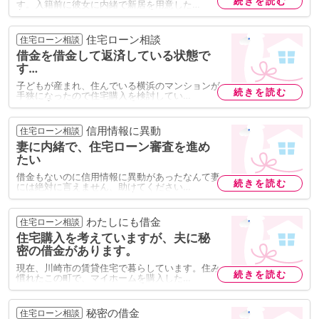
続きを読む
す。入籍前に彼女に内緒で新居を用意した…
住宅ローン相談
住宅ローン相談
借金を借金して返済している状態で
す…
子どもが産まれ、住んでいる横浜のマンションが
続きを読む
手狭になったので住宅購入を検討してい…
信用情報に異動
住宅ローン相談
妻に内緒で、住宅ローン審査を進め
たい
借金もないのに信用情報に異動があったなんて妻
続きを読む
には絶対に言えません、助けてください…
わたしにも借金
住宅ローン相談
住宅購入を考えていますが、夫に秘
密の借金があります。
現在、川崎市の賃貸住宅で暮らしています。住み
続きを読む
慣れたこの町で、マイホームを購入した…
秘密の借金
住宅ローン相談