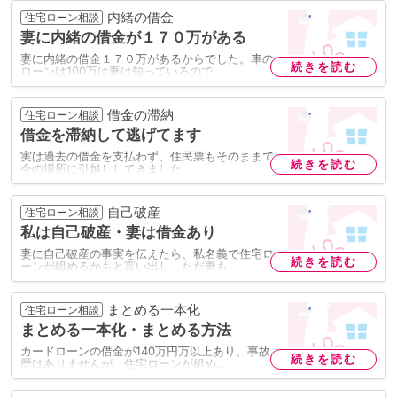
内緒の借金
住宅ローン相談
妻に内緒の借金が１７０万がある
妻に内緒の借金１７０万があるからでした。車の
続きを読む
ローンは100万は妻は知っているので…
借金の滞納
住宅ローン相談
借金を滞納して逃げてます
実は過去の借金を支払わず、住民票もそのままで
続きを読む
今の場所に引越ししてきました。…
自己破産
住宅ローン相談
私は自己破産・妻は借金あり
妻に自己破産の事実を伝えたら、私名義で住宅ロ
続きを読む
ーンが組めるかもと言い出し、ただ妻も…
まとめる一本化
住宅ローン相談
まとめる一本化・まとめる方法
カードローンの借金が140万円万以上あり、事故
続きを読む
歴はありませんが、住宅ローンが組め…