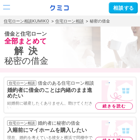
相談
する
住宅ローン相談KUMIKO
住宅ローン相談
秘密の借金
借金と住宅ローン
全部まとめて
解決
秘密の借金
借金のある住宅ローン相談
住宅ローン相談
婚約者に借金のことは内緒のまま進
めたい
結婚前に破産したくありません。助けてくださ
続きを読む
い。…
婚約者に秘密の借金
住宅ローン相談
入籍前にマイホームを購入したい
現在、婚約を考えている彼女と横浜で同棲中で