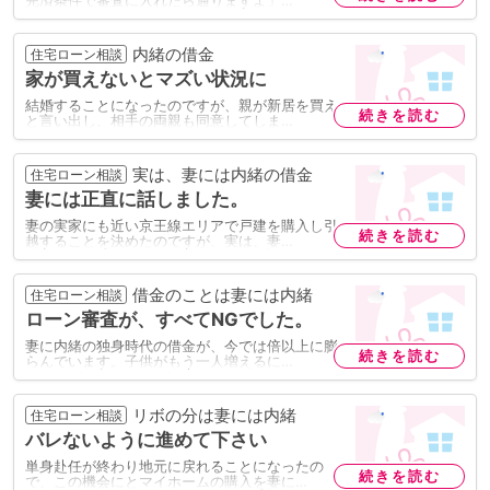
完済条件で審査に入れたら通りますよ」…
内緒の借金
住宅ローン相談
家が買えないとマズい状況に
結婚することになったのですが、親が新居を買え
続きを読む
と言い出し、相手の両親も同意してしま…
実は、妻には内緒の借金
住宅ローン相談
妻には正直に話しました。
妻の実家にも近い京王線エリアで戸建を購入し引
続きを読む
越することを決めたのですが、実は、妻…
借金のことは妻には内緒
住宅ローン相談
ローン審査が、すべてNGでした。
妻に内緒の独身時代の借金が、今では倍以上に膨
続きを読む
らんでいます。子供がもう一人増えるに…
リボの分は妻には内緒
住宅ローン相談
バレないように進めて下さい
単身赴任が終わり地元に戻れることになったの
続きを読む
で、この機会にとマイホームの購入を妻に…