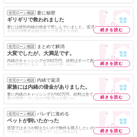
妻に秘密
住宅ローン相談
ギリギリで救われました
妻には絶対内緒の借金で苦しんでいました。返済
続きを読む
を別の消費者金融で借りて返済する自転…
まとめて解消
住宅ローン相談
大変でしたが、大満足です。
内緒のキャッシングが260万円。給料はすべて家
続きを読む
内の管理下にあり、月々の小遣いから…
内緒で返済
住宅ローン相談
家族には内緒の借金がありました。
妻に内緒のキャッシングが160万円。給料は全て
続きを読む
妻が管理しているので返済は小遣いか…
バレずに進める
住宅ローン相談
ペットが飼いたかった
賃貸ではネコが飼えないので物件を購入したいの
続きを読む
ですが、家内には言っていない借金があ…