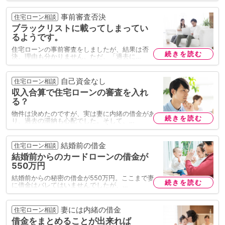
事前審査否決
住宅ローン相談
ブラックリストに載ってしまってい
るようです。
住宅ローンの事前審査をしましたが、結果は否
続きを読む
決。理由も分かりません。ただ、「過去に…
自己資金なし
住宅ローン相談
収入合算で住宅ローンの審査を入れ
る？
物件は決めたのですが、実は妻に内緒の借金があ
続きを読む
り、過去の滞納も心配でした。そして、…
結婚前の借金
住宅ローン相談
結婚前からのカードローンの借金が
550万円
結婚前からの秘密の借金が550万円。ここまで妻
続きを読む
に借金はバレてはいませんでしたが、…
妻には内緒の借金
住宅ローン相談
借金をまとめることが出来れば