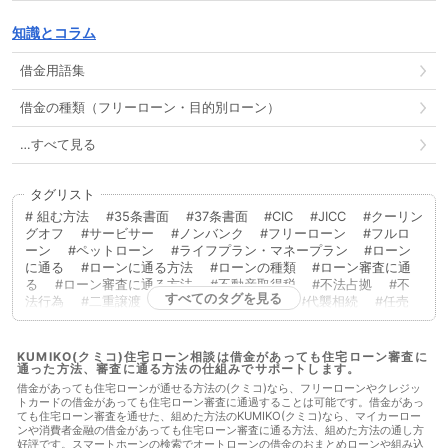
知識とコラム
借金用語集
借金の種類（フリーローン・目的別ローン）
…すべて見る
タグリスト
組む方法
35条書面
37条書面
CIC
JICC
クーリン
グオフ
サービサー
ノンバンク
フリーローン
フルロ
ーン
ペットローン
ライフプラン・マネープラン
ローン
に通る
ローンに通る方法
ローンの種類
ローン審査に通
る
ローン審査に通る方法
不動産取得税
不法占拠
不
すべてのタグを見る
法行為
二重譲渡
代物弁済
代理人
代襲相続
任売
任意売却
低層住居専用地域
住宅ローン
住宅ローンに通
る
住宅ローンに通る方法
住宅ローンを組む
住宅ローン
商品
住宅ローン審査
住宅ローン審査に通る
住宅ローン
KUMIKO(クミコ)住宅ローン相談は借金があっても住宅ローン審査に
通った方法、審査に通る方法の仕組みでサポートします。
審査に通る方法
住宅ローン相談
住宅購入
使用者責任
使用貸借
保佐人
個人信用情報
借地借家法
借地権
借金があっても住宅ローンが通せる方法の(クミコ)なら、フリーローンやクレジッ
トカードの借金があっても住宅ローン審査に通過することは可能です。借金があっ
借金
借金あってもローンに通った
借金あってもローンに通
ても住宅ローン審査を通せた、組めた方法のKUMIKO(クミコ)なら、マイカーロー
る
借金あってもローンに通る方法
借金あってもローン審査
ンや消費者金融の借金があっても住宅ローン審査に通る方法、組めた方法の通し方
に通る
借金あってもローン審査に通る方法
借金あっても住
好評です。スマートホーンの検索でオートローンの借金のおまとめローンや組み込