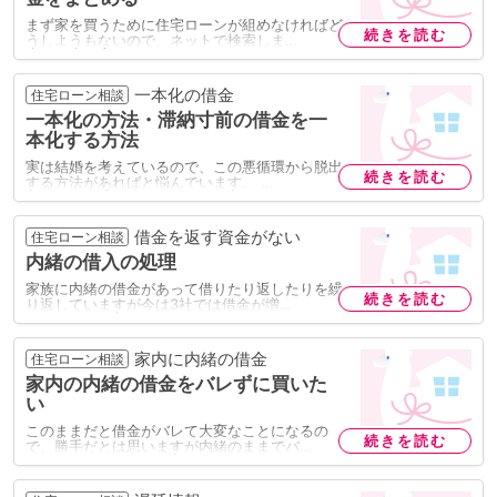
まず家を買うために住宅ローンが組めなければど
続きを読む
うしようもないので、ネットで検索しま…
一本化の借金
住宅ローン相談
一本化の方法・滞納寸前の借金を一
本化する方法
実は結婚を考えているので、この悪循環から脱出
続きを読む
する方法があればと悩んでいます。 …
借金を返す資金がない
住宅ローン相談
内緒の借入の処理
家族に内緒の借金があって借りたり返したりを繰
続きを読む
り返していますが今は3社では借金が増…
家内に内緒の借金
住宅ローン相談
家内の内緒の借金をバレずに買いた
い
このままだと借金がバレて大変なことになるの
続きを読む
で、勝手だとは思いますが内緒のままでバ…