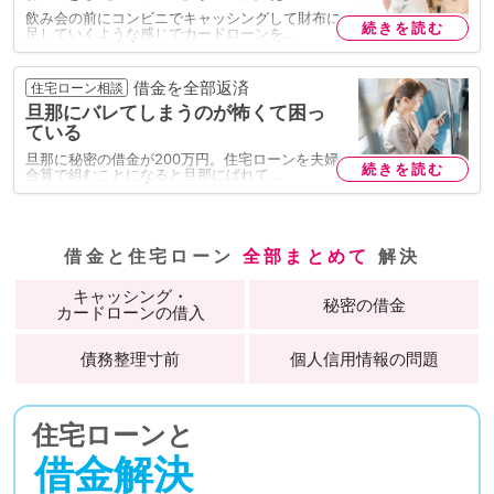
飲み会の前にコンビニでキャッシングして財布に
続きを読む
足していくような感じでカードローンを…
借金を全部返済
住宅ローン相談
旦那にバレてしまうのが怖くて困っ
ている
旦那に秘密の借金が200万円。住宅ローンを夫婦
続きを読む
合算で組むことになると旦那にばれて…
借金と住宅ローン
全部まとめて
解決
キャッシング
・
秘密の借金
カードローン
の
借入
債務整理
寸前
個人信用情報
の
問題
住宅ローンと
借金解決