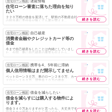
遅延情報
住宅ローン相談
住宅ローン審査に落ちた理由を知り
たい
２２０万程の借金を返済して、駅前の不動産会社
続きを読む
の担当者に手付金が無くても家が買えま…
自己破産
住宅ローン相談
消費者金融やクレジットカード等の
借金
今まで自己破産をしたことは内緒にしていまし
続きを読む
た。今回、妻に自己破産の事実を伝えたら…
携帯を4、5年前に滞納
住宅ローン相談
個人信用情報はまだ開示してません
ペットローン３０万、車のローン２８０万、カー
続きを読む
ドローン１６０万、奨学金７０万の借金…
借金を減らしたい
住宅ローン相談
借金を減らすには購入する物件によ
ります。
借金３４０万ありますがと言ったら、大丈夫です
続きを読む