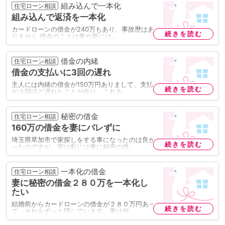
組み込んで一本化
住宅ローン相談
組み込んで返済を一本化
カードローンの借金が240万もあり、事故歴はあ
続きを読む
りません 借金のことは妻や親には…
借金の内緒
住宅ローン相談
借金の支払いに3回の遅れ
主人には内緒の借金が150万円ありまして、支払
続きを読む
が３回ほど遅れたことが在り、これを…
秘密の借金
住宅ローン相談
160万の借金を妻にバレずに
埼玉県草加市で家探しをする事になったのは良か
続きを読む
ったのですが、実は私には妻に秘密の借…
一本化の借金
住宅ローン相談
妻に秘密の借金２８０万を一本化し
たい
結婚前からカードローンの借金が２８０万円あっ
続きを読む
て、それをずっと隠しています。妻は何…