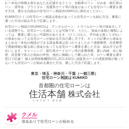
宅ローンに通る
借金あっても住宅ローンに通る方法
借金あ
む一本化の情報を探すあなたを応援するクミコ。自動車ローン・やみ金・銀行系ロ
っても住宅ローン審査に通る
借金あっても住宅ローン審査に通
ーン・奨学金・ブライダル・流通系カード等の借金があっても住宅ローン審査を通
す方法、通せる仕組みの住宅ローン相談(KUMIKO)に御任せください。
る方法
借金あっても審査に通る
借金あっても審査に通る方
法
借金あっても通る
借金あっても通る方法
借金があっ
KUMIKO(クミコ)住宅ローン相談は借金があっても住宅ローンを組む方法、審査に
通った方法の組み方をで応援します。
てもローンに通る
借金があってもローンに通る方法
借金が
あってもローン審査に通る
借金があってもローン審査に通る方
住宅ローン相談の(KUMIKO)は、デンタルローン、トラベルローン等の借金をして
いる状態でも、住宅ローンを組むことは可能です。 ただし、借金の金額と種類によ
法
借金があっても住宅ローンに通る
借金があっても住宅ロ
っては、審査に通らない可能性があります。(クミコ)なら、手付金も無くリボ払い
ーンに通る方法
借金があっても住宅ローンを組む
借金があ
の借金があっても住宅ローンが組める方法の通し方です。ネットの記事から借金を
っても住宅ローン審査に通る
借金があっても住宅ローン審査に
まとめる一本化の相談ができる貸金業者は見つかりましたか？債務整理、任意整理
通る方法
借金があっても住宅ローン審査に通る方法
借金が
で異動情報が載る前に借金があっても住宅ローン審査を通した方法、組み方でお手
伝いします。キャッシング、銀行系カードローン等の多重債務、妻に内緒、夫に秘
あっても住宅ローン審査に通過することは可能
借金があっても
密、自営業で収入が低めの申告、他社に御願いして断られた等、ローン審査を通す
審査に通る
借金があっても審査に通る
借金があっても審査
窓口で応援！ 個人信用情報機関(CIC,JICC,KSC)に信販系カードの遅延情報が載って
に通る方法
借金があっても通る
借金があっても通る
借
もいても住宅ローンが組める通せた方法、通した方法で応援します。
金があっても通る方法
借金があってローンに通る
借金があ
ってローンに通る方法
借金があってローン審査に通る
借金
東京・埼玉・神奈川・千葉（一都三県）
があってローン審査に通る方法
借金があって住宅ローンに通
住宅ローン相談
は KUMIKO
る
借金があって住宅ローンに通る方法
借金があって住宅ロ
首都圏の
住宅ローン
は
ーン審査に通る
借金があって住宅ローン審査に通る方法
借
金があって審査に通る
借金があって審査に通る方法
借金が
住活本舗
株式会社
あって通る
借金があって通る方法
停止条件
催告の抗弁
権
債権者
債権譲渡
入札
全銀協
公序良俗
公正
じゅうかつ ほんぽ
証書遺言
公示価格
公証人
公証役場
共有
内容証明
郵便
再調達価額
分筆登記
切土
制度
単体規定
クメル
危険負担
原価法
原状回復義務
双方代理
収益還元法
取引事例比較法
取消権
合意解除
合筆登記
同時履
借金ありで住宅ローンが組める
行
固定資産税
固定金利
土地
売買
変動金利
天