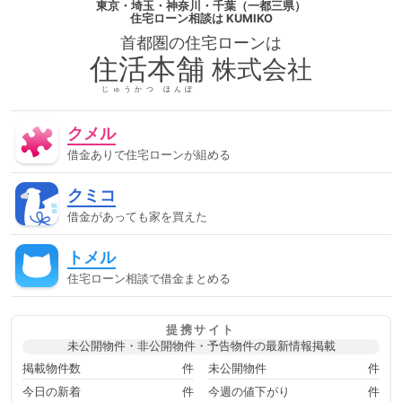
東京・埼玉・神奈川・千葉（一都三県）
があってローン審査に通る方法
借金があって住宅ローンに通
住宅ローン相談
は KUMIKO
る
借金があって住宅ローンに通る方法
借金があって住宅ロ
首都圏の
住宅ローン
は
ーン審査に通る
借金があって住宅ローン審査に通る方法
借
金があって審査に通る
借金があって審査に通る方法
借金が
住活本舗
株式会社
あって通る
借金があって通る方法
停止条件
催告の抗弁
権
債権者
債権譲渡
入札
全銀協
公序良俗
公正
じゅうかつ ほんぽ
証書遺言
公示価格
公証人
公証役場
共有
内容証明
郵便
再調達価額
分筆登記
切土
制度
単体規定
クメル
危険負担
原価法
原状回復義務
双方代理
収益還元法
取引事例比較法
取消権
合意解除
合筆登記
同時履
借金ありで住宅ローンが組める
行
固定資産税
固定金利
土地
売買
変動金利
天
然果実
契約不適合責任
妨害排除請求権
委任
定期借
クミコ
地権
容積率
審査に通った方法
審査に通る
審査に通
る方法
専有部分
建ぺい率
建物
建物買取請求権
建
借金があっても家を買えた
築協定
建築基準法
建築確認
弁済
弁護士
強制執
行
心裡留保
意思無能力者
成年後見人
手付
批准価
トメル
格
抗弁権
抵当権
担保
担保権
援用
損害賠償
敷地
敷地、防火、衛生、
時効
書類
根抵当権
検
住宅ローン相談で借金まとめる
索の抗弁権
構造
構造計算
民事執行法
民法
法律
消滅時効
準防火地域
滞納
無効
無権代理
物件変
動
用益権
用途地域
登記
登記事項証明書
目的別ロ
提携サイト
ーン
直系卑属
直系尊属
相続時精算課税制度
短期譲
未公開物件・非公開物件・予告物件の最新情報掲載
渡所得
破産
破産管財人
確定日付
税金
競売
管
財人
組む方法
組む方法ローンに通るローンに通る方法ロー
掲載物件数
件
未公開物件
件
ン審査に通るローン審査に通る方法住宅ローンに通る住宅ローンに
今日の新着
件
今週の値下がり
件
通る方法住宅ローン審査に通る住宅ローン審査に通る方法住宅ロー