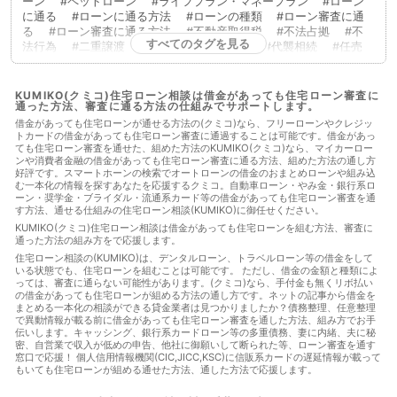
ーン
ペットローン
ライフプラン・マネープラン
ローン
に通る
ローンに通る方法
ローンの種類
ローン審査に通
る
ローン審査に通る方法
不動産取得税
不法占拠
不
すべてのタグを見る
法行為
二重譲渡
代物弁済
代理人
代襲相続
任売
任意売却
低層住居専用地域
住宅ローン
住宅ローンに通
る
住宅ローンに通る方法
住宅ローンを組む
住宅ローン
商品
住宅ローン審査
住宅ローン審査に通る
住宅ローン
KUMIKO(クミコ)住宅ローン相談は借金があっても住宅ローン審査に
通った方法、審査に通る方法の仕組みでサポートします。
審査に通る方法
住宅ローン相談
住宅購入
使用者責任
使用貸借
保佐人
個人信用情報
借地借家法
借地権
借金があっても住宅ローンが通せる方法の(クミコ)なら、フリーローンやクレジッ
トカードの借金があっても住宅ローン審査に通過することは可能です。借金があっ
借金
借金あってもローンに通った
借金あってもローンに通
ても住宅ローン審査を通せた、組めた方法のKUMIKO(クミコ)なら、マイカーロー
る
借金あってもローンに通る方法
借金あってもローン審査
ンや消費者金融の借金があっても住宅ローン審査に通る方法、組めた方法の通し方
に通る
借金あってもローン審査に通る方法
借金あっても住
好評です。スマートホーンの検索でオートローンの借金のおまとめローンや組み込
宅ローンに通る
借金あっても住宅ローンに通る方法
借金あ
む一本化の情報を探すあなたを応援するクミコ。自動車ローン・やみ金・銀行系ロ
っても住宅ローン審査に通る
借金あっても住宅ローン審査に通
ーン・奨学金・ブライダル・流通系カード等の借金があっても住宅ローン審査を通
す方法、通せる仕組みの住宅ローン相談(KUMIKO)に御任せください。
る方法
借金あっても審査に通る
借金あっても審査に通る方
法
借金あっても通る
借金あっても通る方法
借金があっ
KUMIKO(クミコ)住宅ローン相談は借金があっても住宅ローンを組む方法、審査に
通った方法の組み方をで応援します。
てもローンに通る
借金があってもローンに通る方法
借金が
あってもローン審査に通る
借金があってもローン審査に通る方
住宅ローン相談の(KUMIKO)は、デンタルローン、トラベルローン等の借金をして
いる状態でも、住宅ローンを組むことは可能です。 ただし、借金の金額と種類によ
法
借金があっても住宅ローンに通る
借金があっても住宅ロ
っては、審査に通らない可能性があります。(クミコ)なら、手付金も無くリボ払い
ーンに通る方法
借金があっても住宅ローンを組む
借金があ
の借金があっても住宅ローンが組める方法の通し方です。ネットの記事から借金を
っても住宅ローン審査に通る
借金があっても住宅ローン審査に
まとめる一本化の相談ができる貸金業者は見つかりましたか？債務整理、任意整理
通る方法
借金があっても住宅ローン審査に通る方法
借金が
で異動情報が載る前に借金があっても住宅ローン審査を通した方法、組み方でお手
伝いします。キャッシング、銀行系カードローン等の多重債務、妻に内緒、夫に秘
あっても住宅ローン審査に通過することは可能
借金があっても
密、自営業で収入が低めの申告、他社に御願いして断られた等、ローン審査を通す
審査に通る
借金があっても審査に通る
借金があっても審査
窓口で応援！ 個人信用情報機関(CIC,JICC,KSC)に信販系カードの遅延情報が載って
に通る方法
借金があっても通る
借金があっても通る
借
もいても住宅ローンが組める通せた方法、通した方法で応援します。
金があっても通る方法
借金があってローンに通る
借金があ
ってローンに通る方法
借金があってローン審査に通る
借金