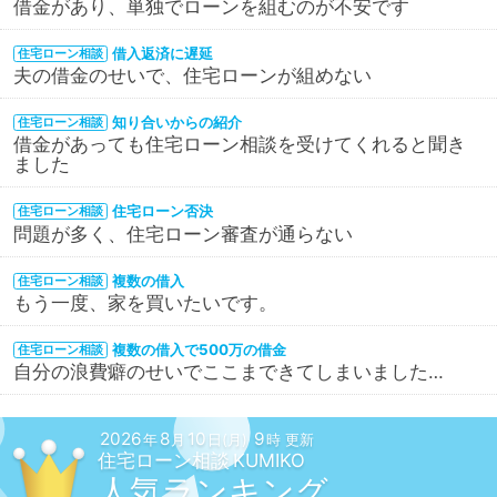
借金があり、単独でローンを組むのが不安です
借入返済に遅延
住宅ローン相談
夫の借金のせいで、住宅ローンが組めない
知り合いからの紹介
住宅ローン相談
借金があっても住宅ローン相談を受けてくれると聞き
ました
住宅ローン否決
住宅ローン相談
問題が多く、住宅ローン審査が通らない
複数の借入
住宅ローン相談
もう一度、家を買いたいです。
複数の借入で500万の借金
住宅ローン相談
自分の浪費癖のせいでここまできてしまいました…
2026
8
10
9
年
月
日(月)
時 更新
住宅ローン相談
人気ランキング