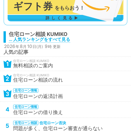
ギフト券
を
もらおう！
詳しく見る▶
住宅ローン相談
… 人気ランキングをすべて見る
2026
8
10
9
年
月
日(月)
時 更新
人気の記事
住宅ローン相談
1
無料相談のご案内
住宅ローン相談
2
住宅ローン相談の流れ
住宅ローン情報
3
住宅ローンの返済計画
住宅ローン情報
4
住宅ローンの借り換え
住宅ローン否決
住宅ローン相談
5
問題が多く、住宅ローン審査が通らない