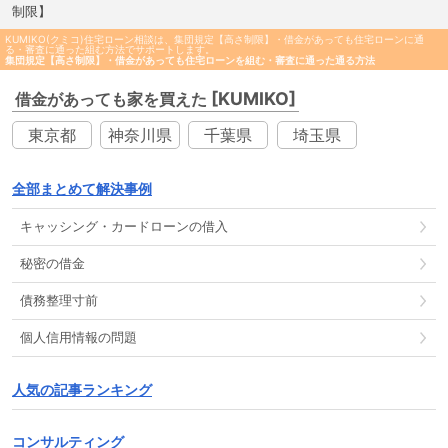
制限】
KUMIKO(クミコ)住宅ローン相談は、集団規定【高さ制限】・借金があっても住宅ローンに通
る・審査に通った組む方法でサポートします。
集団規定【高さ制限】・借金があっても住宅ローンを組む・審査に通った通る方法
[KUMIKO]
借金があっても家を買えた
東京都
神奈川県
千葉県
埼玉県
全部まとめて解決事例
キャッシング
・
カードローン
の
借入
秘密の借金
債務整理
寸前
個人信用情報
の
問題
人気の記事ランキング
コンサルティング