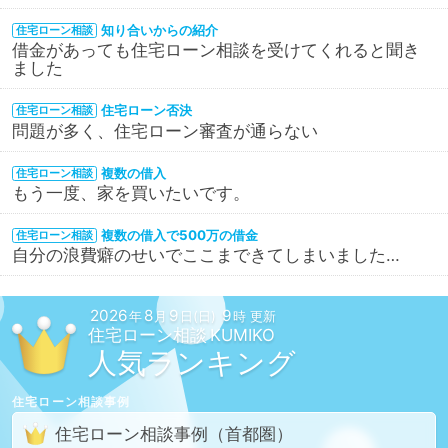
知り合いからの紹介
住宅ローン相談
借金があっても住宅ローン相談を受けてくれると聞き
ました
住宅ローン否決
住宅ローン相談
問題が多く、住宅ローン審査が通らない
複数の借入
住宅ローン相談
もう一度、家を買いたいです。
複数の借入で500万の借金
住宅ローン相談
自分の浪費癖のせいでここまできてしまいました…
2026
8
9
9
年
月
日(日)
時 更新
住宅ローン相談
人気ランキング
住宅ローン相談
事例
住宅ローン相談
事例
（首都圏）