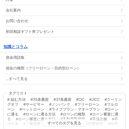
会社案内
お問い合わせ
初回相談ギフト券プレゼント
知識とコラム
借金用語集
借金の種類（フリーローン・目的別ローン）
…すべて見る
タグリスト
組む方法
35条書面
37条書面
CIC
JICC
クーリン
グオフ
サービサー
ノンバンク
フリーローン
フルロ
ーン
ペットローン
ライフプラン・マネープラン
ローン
に通る
ローンに通る方法
ローンの種類
ローン審査に通
る
ローン審査に通る方法
不動産取得税
不法占拠
不
すべてのタグを見る
法行為
二重譲渡
代物弁済
代理人
代襲相続
任売
任意売却
低層住居専用地域
住宅ローン
住宅ローンに通