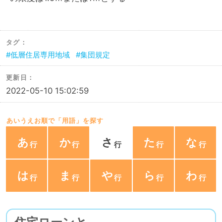
タグ：
低層住居専用地域
集団規定
更新日：
2022-05-10 15:02:59
あいうえお順で「用語」を探す
あ
か
さ
た
な
は
ま
や
ら
わ