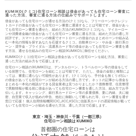
る
住宅ローンに通る方法
住宅ローンを組む
住宅ローン
商品
住宅ローン審査
住宅ローン審査に通る
住宅ローン
KUMIKO(クミコ)住宅ローン相談は借金があっても住宅ローン審査に
通った方法、審査に通る方法の仕組みでサポートします。
審査に通る方法
住宅ローン相談
住宅購入
使用者責任
使用貸借
保佐人
個人信用情報
借地借家法
借地権
借金があっても住宅ローンが通せる方法の(クミコ)なら、フリーローンやクレジッ
トカードの借金があっても住宅ローン審査に通過することは可能です。借金があっ
借金
借金あってもローンに通った
借金あってもローンに通
ても住宅ローン審査を通せた、組めた方法のKUMIKO(クミコ)なら、マイカーロー
る
借金あってもローンに通る方法
借金あってもローン審査
ンや消費者金融の借金があっても住宅ローン審査に通る方法、組めた方法の通し方
に通る
借金あってもローン審査に通る方法
借金あっても住
好評です。スマートホーンの検索でオートローンの借金のおまとめローンや組み込
宅ローンに通る
借金あっても住宅ローンに通る方法
借金あ
む一本化の情報を探すあなたを応援するクミコ。自動車ローン・やみ金・銀行系ロ
っても住宅ローン審査に通る
借金あっても住宅ローン審査に通
ーン・奨学金・ブライダル・流通系カード等の借金があっても住宅ローン審査を通
す方法、通せる仕組みの住宅ローン相談(KUMIKO)に御任せください。
る方法
借金あっても審査に通る
借金あっても審査に通る方
法
借金あっても通る
借金あっても通る方法
借金があっ
KUMIKO(クミコ)住宅ローン相談は借金があっても住宅ローンを組む方法、審査に
通った方法の組み方をで応援します。
てもローンに通る
借金があってもローンに通る方法
借金が
あってもローン審査に通る
借金があってもローン審査に通る方
住宅ローン相談の(KUMIKO)は、デンタルローン、トラベルローン等の借金をして
いる状態でも、住宅ローンを組むことは可能です。 ただし、借金の金額と種類によ
法
借金があっても住宅ローンに通る
借金があっても住宅ロ
っては、審査に通らない可能性があります。(クミコ)なら、手付金も無くリボ払い
ーンに通る方法
借金があっても住宅ローンを組む
借金があ
の借金があっても住宅ローンが組める方法の通し方です。ネットの記事から借金を
っても住宅ローン審査に通る
借金があっても住宅ローン審査に
まとめる一本化の相談ができる貸金業者は見つかりましたか？債務整理、任意整理
通る方法
借金があっても住宅ローン審査に通る方法
借金が
で異動情報が載る前に借金があっても住宅ローン審査を通した方法、組み方でお手
伝いします。キャッシング、銀行系カードローン等の多重債務、妻に内緒、夫に秘
あっても住宅ローン審査に通過することは可能
借金があっても
密、自営業で収入が低めの申告、他社に御願いして断られた等、ローン審査を通す
審査に通る
借金があっても審査に通る
借金があっても審査
窓口で応援！ 個人信用情報機関(CIC,JICC,KSC)に信販系カードの遅延情報が載って
に通る方法
借金があっても通る
借金があっても通る
借
もいても住宅ローンが組める通せた方法、通した方法で応援します。
金があっても通る方法
借金があってローンに通る
借金があ
ってローンに通る方法
借金があってローン審査に通る
借金
東京・埼玉・神奈川・千葉（一都三県）
があってローン審査に通る方法
借金があって住宅ローンに通
住宅ローン相談
は KUMIKO
る
借金があって住宅ローンに通る方法
借金があって住宅ロ
首都圏の
住宅ローン
は
ーン審査に通る
借金があって住宅ローン審査に通る方法
借
金があって審査に通る
借金があって審査に通る方法
借金が