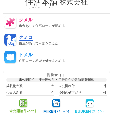
住活本舗
株式会社
あって通る
借金があって通る方法
停止条件
催告の抗弁
権
債権者
債権譲渡
入札
全銀協
公序良俗
公正
じゅうかつ ほんぽ
証書遺言
公示価格
公証人
公証役場
共有
内容証明
郵便
再調達価額
分筆登記
切土
制度
単体規定
クメル
危険負担
原価法
原状回復義務
双方代理
収益還元法
取引事例比較法
取消権
合意解除
合筆登記
同時履
借金ありで住宅ローンが組める
行
固定資産税
固定金利
土地
売買
変動金利
天
然果実
契約不適合責任
妨害排除請求権
委任
定期借
クミコ
地権
容積率
審査に通った方法
審査に通る
審査に通
る方法
専有部分
建ぺい率
建物
建物買取請求権
建
借金があっても家を買えた
築協定
建築基準法
建築確認
弁済
弁護士
強制執
行
心裡留保
意思無能力者
成年後見人
手付
批准価
トメル
格
抗弁権
抵当権
担保
担保権
援用
損害賠償
敷地
敷地、防火、衛生、
時効
書類
根抵当権
検
住宅ローン相談で借金まとめる
索の抗弁権
構造
構造計算
民事執行法
民法
法律
消滅時効
準防火地域
滞納
無効
無権代理
物件変
動
用益権
用途地域
登記
登記事項証明書
目的別ロ
提携サイト
ーン
直系卑属
直系尊属
相続時精算課税制度
短期譲
未公開物件・非公開物件・予告物件の最新情報掲載
渡所得
破産
破産管財人
確定日付
税金
競売
管
財人
組む方法
組む方法ローンに通るローンに通る方法ロー
掲載物件数
件
未公開物件
件
ン審査に通るローン審査に通る方法住宅ローンに通る住宅ローンに
今日の新着
件
今週の値下がり
件
通る方法住宅ローン審査に通る住宅ローン審査に通る方法住宅ロー
ン相談借金があってもローンに通る借金があってもローンに通る方
法借金があってもローン審査に通る借金があってもローン審査に通
る方法借金があっても住宅ローンに通る借金があっても住宅ローン
に通る方法借金があっても住宅ローン審査に通る借金があっても住
未公開物件
ネット
MIIKEN
BUUKEN
(ミーケン)
(ブーケン)