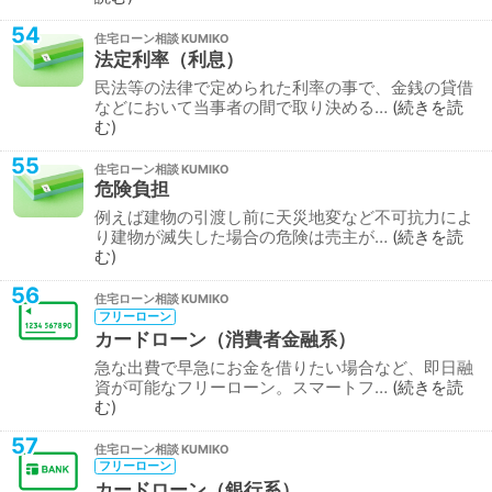
54
住宅ローン相談
法定利率（利息）
民法等の法律で定められた利率の事で、金銭の貸借
などにおいて当事者の間で取り決める…
続きを読
む
55
住宅ローン相談
危険負担
例えば建物の引渡し前に天災地変など不可抗力によ
り建物が滅失した場合の危険は売主が…
続きを読
む
56
住宅ローン相談
フリーローン
カードローン（消費者金融系）
急な出費で早急にお金を借りたい場合など、即日融
資が可能なフリーローン。スマートフ…
続きを読
む
57
住宅ローン相談
フリーローン
カードローン（銀行系）