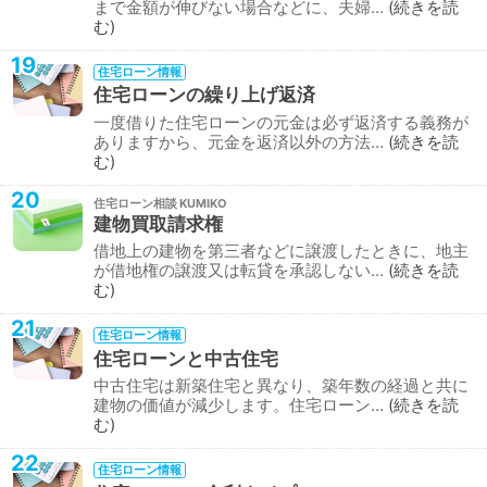
まで金額が伸びない場合などに、夫婦…
続きを読
む
19
住宅ローン情報
住宅ローンの繰り上げ返済
一度借りた住宅ローンの元金は必ず返済する義務が
ありますから、元金を返済以外の方法…
続きを読
む
20
住宅ローン相談
建物買取請求権
借地上の建物を第三者などに譲渡したときに、地主
が借地権の譲渡又は転貸を承認しない…
続きを読
む
21
住宅ローン情報
住宅ローンと中古住宅
中古住宅は新築住宅と異なり、築年数の経過と共に
建物の価値が減少します。住宅ローン…
続きを読
む
22
住宅ローン情報