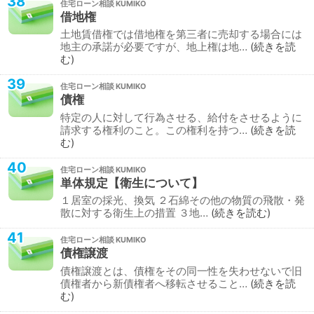
38
住宅ローン相談
借地権
土地賃借権では借地権を第三者に売却する場合には
地主の承諾が必要ですが、地上権は地…
続きを読
む
39
住宅ローン相談
債権
特定の人に対して行為させる、給付をさせるように
請求する権利のこと。この権利を持つ…
続きを読
む
40
住宅ローン相談
単体規定【衛生について】
１居室の採光、換気 ２石綿その他の物質の飛散・発
散に対する衛生上の措置 ３地…
続きを読む
41
住宅ローン相談
債権譲渡
債権譲渡とは、債権をその同一性を失わせないで旧
債権者から新債権者へ移転させること…
続きを読
む