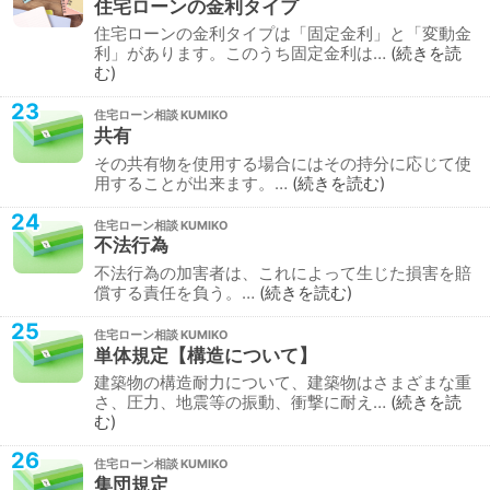
住宅ローンの金利タイプ
住宅ローンの金利タイプは「固定金利」と「変動金
利」があります。このうち固定金利は…
続きを読
む
23
住宅ローン相談
共有
その共有物を使用する場合にはその持分に応じて使
用することが出来ます。…
続きを読む
24
住宅ローン相談
不法行為
不法行為の加害者は、これによって生じた損害を賠
償する責任を負う。…
続きを読む
25
住宅ローン相談
単体規定【構造について】
建築物の構造耐力について、建築物はさまざまな重
さ、圧力、地震等の振動、衝撃に耐え…
続きを読
む
26
住宅ローン相談
集団規定