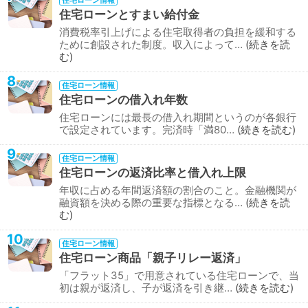
住宅ローン情報
住宅ローンとすまい給付金
消費税率引上げによる住宅取得者の負担を緩和する
ために創設された制度。収入によって…
続きを読
む
8
住宅ローン情報
住宅ローンの借入れ年数
住宅ローンには最長の借入れ期間というのが各銀行
で設定されています。完済時「満80…
続きを読む
9
住宅ローン情報
住宅ローンの返済比率と借入れ上限
年収に占める年間返済額の割合のこと。金融機関が
融資額を決める際の重要な指標となる…
続きを読
む
10
住宅ローン情報
住宅ローン商品「親子リレー返済」
「フラット35」で用意されている住宅ローンで、当
初は親が返済し、子が返済を引き継…
続きを読む