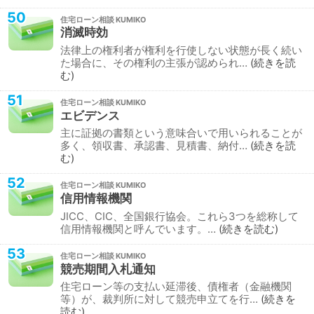
50
住宅ローン相談
消滅時効
法律上の権利者が権利を行使しない状態が長く続い
た場合に、その権利の主張が認められ…
続きを読
む
51
住宅ローン相談
エビデンス
主に証拠の書類という意味合いで用いられることが
多く、領収書、承認書、見積書、納付…
続きを読
む
52
住宅ローン相談
信用情報機関
JICC、CIC、全国銀行協会。これら3つを総称して
信用情報機関と呼んでいます。…
続きを読む
53
住宅ローン相談
競売期間入札通知
住宅ローン等の支払い延滞後、債権者（金融機関
等）が、裁判所に対して競売申立てを行…
続きを
読む