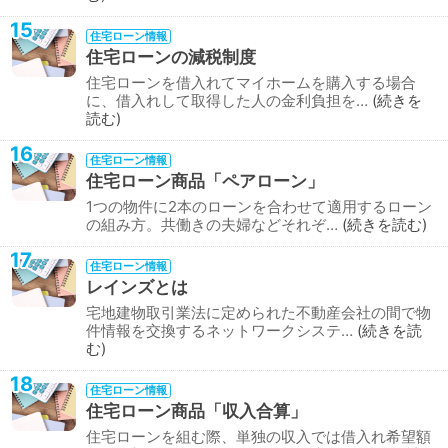
15
住宅ローン情報
住宅ローンの減税制度
住宅ローンを借入れてマイホームを購入する場合
に、借入れして取得した人の金利負担を…
続きを
読む
16
住宅ローン情報
住宅ローン商品「ペアローン」
1つの物件に2本のローンを合わせて適用するローン
の組み方。共働きの夫婦などそれぞ…
続きを読む
17
住宅ローン情報
レインズとは
宅地建物取引業法に定められた不動産会社の間で物
件情報を交換するネットワークシステ…
続きを読
む
18
住宅ローン情報
住宅ローン商品「収入合算」
住宅ローンを組む際、単独の収入では借入れ希望額