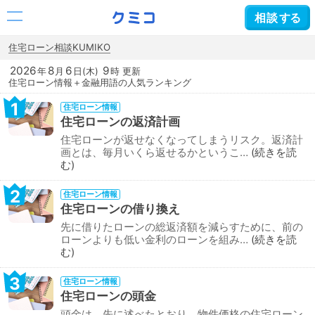
相談
する
住宅ローン相談KUMIKO
2026
8
6
9
年
月
日(木)
時 更新
住宅ローン情報＋金融用語の人気ランキング
1
住宅ローン情報
住宅ローンの返済計画
住宅ローンが返せなくなってしまうリスク。返済計
画とは、毎月いくら返せるかというこ…
続きを読
む
2
住宅ローン情報
住宅ローンの借り換え
先に借りたローンの総返済額を減らすために、前の
ローンよりも低い金利のローンを組み…
続きを読
む
3
住宅ローン情報
住宅ローンの頭金
頭金は、先に述べたとおり、物件価格の住宅ローン