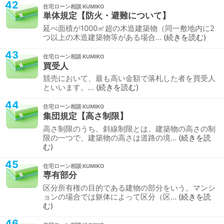
42
住宅ローン相談
単体規定【防火・避難について】
延べ面積が1000㎡超の木造建築物（同一敷地内に2
つ以上の木造建築物等がある場合…
続きを読む
43
住宅ローン相談
買受人
競売において、最も高い金額で落札した者を買受人
といいます。…
続きを読む
44
住宅ローン相談
集団規定【高さ制限】
高さ制限のうち、斜線制限とは、建築物の高さの制
限の一つで、建築物の高さは道路の境…
続きを読
む
45
住宅ローン相談
専有部分
区分所有権の目的である建物の部分をいう。マンシ
ョンの場合では躯体によって区分（区…
続きを読
む
46