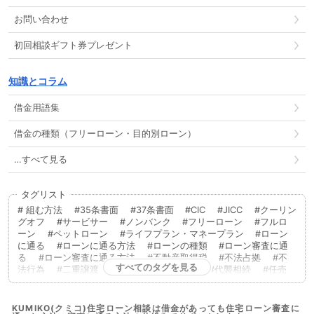
お問い合わせ
初回相談ギフト券プレゼント
知識とコラム
借金用語集
借金の種類（フリーローン・目的別ローン）
…すべて見る
タグリスト
組む方法
35条書面
37条書面
CIC
JICC
クーリン
グオフ
サービサー
ノンバンク
フリーローン
フルロ
ーン
ペットローン
ライフプラン・マネープラン
ローン
に通る
ローンに通る方法
ローンの種類
ローン審査に通
る
ローン審査に通る方法
不動産取得税
不法占拠
不
すべてのタグを見る
法行為
二重譲渡
代物弁済
代理人
代襲相続
任売
任意売却
低層住居専用地域
住宅ローン
住宅ローンに通
る
住宅ローンに通る方法
住宅ローンを組む
住宅ローン
商品
住宅ローン審査
住宅ローン審査に通る
住宅ローン
KUMIKO(クミコ)住宅ローン相談は借金があっても住宅ローン審査に