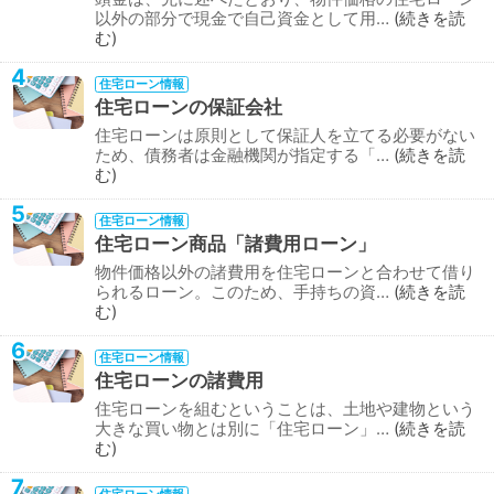
以外の部分で現金で自己資金として用…
続きを読
む
4
住宅ローン情報
住宅ローンの保証会社
住宅ローンは原則として保証人を立てる必要がない
ため、債務者は金融機関が指定する「…
続きを読
む
5
住宅ローン情報
住宅ローン商品「諸費用ローン」
物件価格以外の諸費用を住宅ローンと合わせて借り
られるローン。このため、手持ちの資…
続きを読
む
6
住宅ローン情報
住宅ローンの諸費用
住宅ローンを組むということは、土地や建物という
大きな買い物とは別に「住宅ローン」…
続きを読
む
7