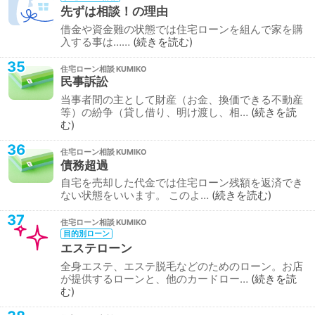
先ずは相談！の理由
借金や資金難の状態では住宅ローンを組んで家を購
入する事は……
続きを読む
35
住宅ローン相談
民事訴訟
当事者間の主として財産（お金、換価できる不動産
等）の紛争（貸し借り、明け渡し、相…
続きを読
む
36
住宅ローン相談
債務超過
自宅を売却した代金では住宅ローン残額を返済でき
ない状態をいいます。 このよ…
続きを読む
37
住宅ローン相談
目的別ローン
エステローン
全身エステ、エステ脱毛などのためのローン。お店
が提供するローンと、他のカードロー…
続きを読
む