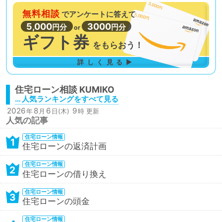
無料相談
で
アンケートに答えて
5,000
3000
円分
円分
or
ギフト券
を
もらおう！
詳しく見る▶
住宅ローン相談
… 人気ランキングをすべて見る
2026
8
6
9
年
月
日(木)
時 更新
人気の記事
住宅ローン情報
1
住宅ローンの返済計画
住宅ローン情報
2
住宅ローンの借り換え
住宅ローン情報
3
住宅ローンの頭金
住宅ローン情報