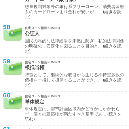
総量規制対象外の銀行系フリーローン。消費者金融
系のカードローンより金利が安いが、…
続きを読
む
58
住宅ローン相談
公証人
国民の私的な法律紛争を未然に防ぎ，私的法律関係
の明確化，安定化を図ることを目的と…
続きを読
む
59
住宅ローン相談
根抵当権
特徴として、継続的な取引から生じる不特定多数の
債権を一括して担保することができ、…
続きを読
む
60
住宅ローン相談
単体規定
単体規定は、都市計画区域内かどうかにかかわら
ず、個々の建築物が満たすべき基準であ…
続きを
読む