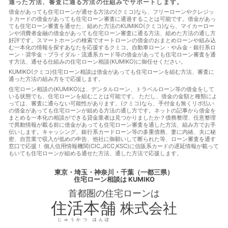
通った方法、審査に通る方法の仕組みでサポートします。
審査に通る方法
住宅ローン相談
住宅購入
使用者責任
使用貸借
保佐人
個人信用情報
借地借家法
借地権
借金があっても住宅ローンが通せる方法の(クミコ)なら、フリーローンやクレジッ
トカードの借金があっても住宅ローン審査に通過することは可能です。借金があっ
借金
借金あってもローンに通った
借金あってもローンに通
ても住宅ローン審査を通せた、組めた方法のKUMIKO(クミコ)なら、マイカーロー
る
借金あってもローンに通る方法
借金あってもローン審査
ンや消費者金融の借金があっても住宅ローン審査に通る方法、組めた方法の通し方
に通る
借金あってもローン審査に通る方法
借金あっても住
好評です。スマートホーンの検索でオートローンの借金のおまとめローンや組み込
宅ローンに通る
借金あっても住宅ローンに通る方法
借金あ
む一本化の情報を探すあなたを応援するクミコ。自動車ローン・やみ金・銀行系ロ
っても住宅ローン審査に通る
借金あっても住宅ローン審査に通
ーン・奨学金・ブライダル・流通系カード等の借金があっても住宅ローン審査を通
す方法、通せる仕組みの住宅ローン相談(KUMIKO)に御任せください。
る方法
借金あっても審査に通る
借金あっても審査に通る方
法
借金あっても通る
借金あっても通る方法
借金があっ
KUMIKO(クミコ)住宅ローン相談は借金があっても住宅ローンを組む方法、審査に
通った方法の組み方をで応援します。
てもローンに通る
借金があってもローンに通る方法
借金が
あってもローン審査に通る
借金があってもローン審査に通る方
住宅ローン相談の(KUMIKO)は、デンタルローン、トラベルローン等の借金をして
いる状態でも、住宅ローンを組むことは可能です。 ただし、借金の金額と種類によ
法
借金があっても住宅ローンに通る
借金があっても住宅ロ
っては、審査に通らない可能性があります。(クミコ)なら、手付金も無くリボ払い
ーンに通る方法
借金があっても住宅ローンを組む
借金があ
の借金があっても住宅ローンが組める方法の通し方です。ネットの記事から借金を
っても住宅ローン審査に通る
借金があっても住宅ローン審査に
まとめる一本化の相談ができる貸金業者は見つかりましたか？債務整理、任意整理
通る方法
借金があっても住宅ローン審査に通る方法
借金が
で異動情報が載る前に借金があっても住宅ローン審査を通した方法、組み方でお手
伝いします。キャッシング、銀行系カードローン等の多重債務、妻に内緒、夫に秘
あっても住宅ローン審査に通過することは可能
借金があっても
密、自営業で収入が低めの申告、他社に御願いして断られた等、ローン審査を通す
審査に通る
借金があっても審査に通る
借金があっても審査
窓口で応援！ 個人信用情報機関(CIC,JICC,KSC)に信販系カードの遅延情報が載って
に通る方法
借金があっても通る
借金があっても通る
借
もいても住宅ローンが組める通せた方法、通した方法で応援します。
金があっても通る方法
借金があってローンに通る
借金があ
ってローンに通る方法
借金があってローン審査に通る
借金
東京・埼玉・神奈川・千葉（一都三県）
があってローン審査に通る方法
借金があって住宅ローンに通
住宅ローン相談
は KUMIKO
る
借金があって住宅ローンに通る方法
借金があって住宅ロ
首都圏の
住宅ローン
は
ーン審査に通る
借金があって住宅ローン審査に通る方法
借
金があって審査に通る
借金があって審査に通る方法
借金が
住活本舗
株式会社
あって通る
借金があって通る方法
停止条件
催告の抗弁
権
債権者
債権譲渡
入札
全銀協
公序良俗
公正
じゅうかつ ほんぽ
証書遺言
公示価格
公証人
公証役場
共有
内容証明