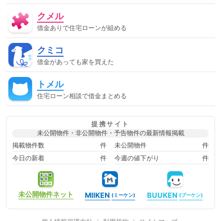
郵便
再調達価額
分筆登記
切土
制度
単体規定
クメル
危険負担
原価法
原状回復義務
双方代理
収益還元法
取引事例比較法
取消権
合意解除
合筆登記
同時履
借金ありで住宅ローンが組める
行
固定資産税
固定金利
土地
売買
変動金利
天
然果実
契約不適合責任
妨害排除請求権
委任
定期借
クミコ
地権
容積率
審査に通った方法
審査に通る
審査に通
る方法
専有部分
建ぺい率
建物
建物買取請求権
建
借金があっても家を買えた
築協定
建築基準法
建築確認
弁済
弁護士
強制執
行
心裡留保
意思無能力者
成年後見人
手付
批准価
トメル
格
抗弁権
抵当権
担保
担保権
援用
損害賠償
敷地
敷地、防火、衛生、
時効
書類
根抵当権
検
住宅ローン相談で借金まとめる
索の抗弁権
構造
構造計算
民事執行法
民法
法律
消滅時効
準防火地域
滞納
無効
無権代理
物件変
動
用益権
用途地域
登記
登記事項証明書
目的別ロ
提携サイト
ーン
直系卑属
直系尊属
相続時精算課税制度
短期譲
未公開物件・非公開物件・予告物件の最新情報掲載
渡所得
破産
破産管財人
確定日付
税金
競売
管
財人
組む方法
組む方法ローンに通るローンに通る方法ロー
掲載物件数
件
未公開物件
件
ン審査に通るローン審査に通る方法住宅ローンに通る住宅ローンに
今日の新着
件
今週の値下がり
件
通る方法住宅ローン審査に通る住宅ローン審査に通る方法住宅ロー
ン相談借金があってもローンに通る借金があってもローンに通る方
法借金があってもローン審査に通る借金があってもローン審査に通
る方法借金があっても住宅ローンに通る借金があっても住宅ローン
に通る方法借金があっても住宅ローン審査に通る借金があっても住
未公開物件
ネット
MIIKEN
BUUKEN
(ミーケン)
(ブーケン)
宅ローン審査に通る方法借金があっても住宅ローン審査に通る方法
借金があっても審査に通る借金があっても審査に通る借金があって
も審査に通る方法借金があっても通る借金があっても通る借金があ