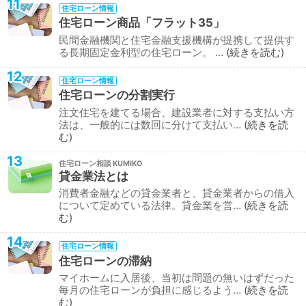
11
住宅ローン情報
住宅ローン商品「フラット35」
民間金融機関と住宅金融支援機構が提携して提供す
る長期固定金利型の住宅ローン。 …
続きを読む
12
住宅ローン情報
住宅ローンの分割実行
注文住宅を建てる場合、建設業者に対する支払い方
法は、一般的には数回に分けて支払い…
続きを読
む
13
住宅ローン相談
貸金業法とは
消費者金融などの貸金業者と、貸金業者からの借入
について定めている法律。貸金業を営…
続きを読
む
14
住宅ローン情報
住宅ローンの滞納
マイホームに入居後、当初は問題の無いはずだった
毎月の住宅ローンが負担に感じるよう…
続きを読
む