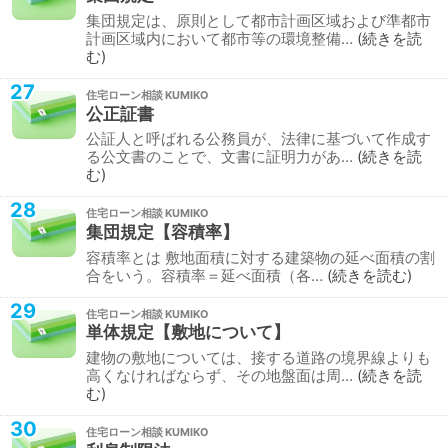
集団規定は、原則として都市計画区域および準都市
計画区域内において都市等の環境整備…
続きを読
む
27
住宅ローン相談
公正証書
公証人と呼ばれる公務員が、法律に基づいて作成す
る公文書のことで、文書に証明力があ…
続きを読
む
28
住宅ローン相談
集団規定【容積率】
容積率とは 敷地面積に対する建築物の延べ面積の割
合をいう。容積率＝延べ面積（各…
続きを読む
29
住宅ローン相談
単体規定【敷地について】
建物の敷地については、接する道路の境界線よりも
高くなければならず、その地盤面は周…
続きを読
む
30
住宅ローン相談