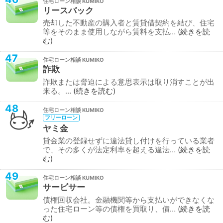
住宅ローン相談
リースバック
売却した不動産の購入者と賃貸借契約を結び、住宅
等をそのまま使用しながら賃料を支払…
続きを読
む
47
住宅ローン相談
詐欺
詐欺または脅迫による意思表示は取り消すことが出
来る。…
続きを読む
48
住宅ローン相談
フリーローン
ヤミ金
貸金業の登録せずに違法貸し付けを行っている業者
で、その多くが法定利率を超える違法…
続きを読
む
49
住宅ローン相談
サービサー
債権回収会社。金融機関等から支払いができなくな
った住宅ローン等の債権を買取り、債…
続きを読
む