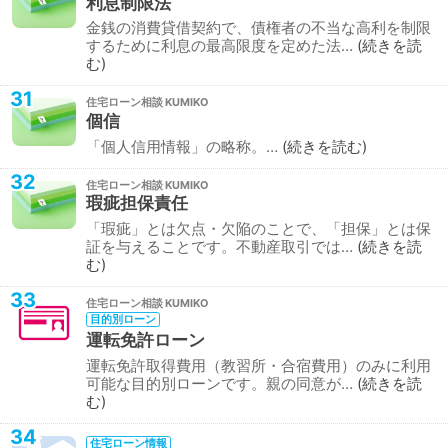
利息制限法
金銭の消費貸借契約で、債権者の不当な高利を制限
するために利息の最高限度を定めた法…
続きを読
む
31
住宅ローン相談
個信
「個人信用情報」の略称。…
続きを読む
32
住宅ローン相談
瑕疵担保責任
「瑕疵」とは欠点・欠陥のことで、「担保」とは保
証を与えることです。不動産取引では…
続きを読
む
33
住宅ローン相談
目的別ローン
運転免許ローン
運転免許取得費用（教習所・合宿費用）のみに利用
可能な目的別ローンです。親の同意が…
続きを読
む
34
住宅ローン情報