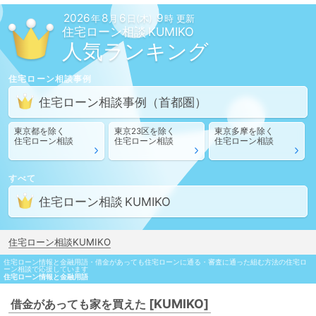
2026
8
6
9
年
月
日(木)
時 更新
住宅ローン相談
人気ランキング
住宅ローン相談
事例
住宅ローン相談
事例
（首都圏）
東京都
を除く
東京23区
を除く
東京多摩
を除く
住宅ローン相談
住宅ローン相談
住宅ローン相談
すべて
住宅ローン相談
住宅ローン相談KUMIKO
住宅ローン情報と金融用語・借金があっても住宅ローンに通る・審査に通った組む方法の住宅ロ
ーン相談で応援しています
住宅ローン情報と金融用語
[KUMIKO]
借金があっても家を買えた