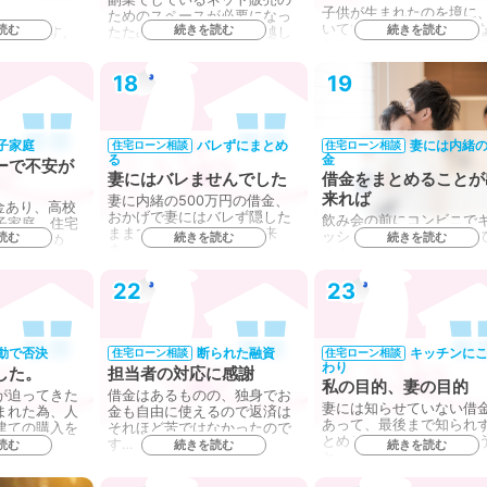
子供が生まれたのを境に
ためのスペースが必要になっ
いていた妻が専業主婦と
読む
続きを読む
続きを読む
上あります、
たため、一戸建てに引っ越し
たことで、世帯の収入は
み込めます
た…
り、…
18
19
子家庭
バレずにまとめ
妻には内緒
住宅ローン相談
住宅ローン相談
る
金
ーで不安が
妻にはバレませんでした
借金をまとめることが
来れば
妻に内緒の500万円の借金、
金あり、高校
おかげで妻にはバレず隠した
飲み会の前にコンビニで
子家庭。住宅
ままでまとめることが出来
ッシングして財布に足し
読む
続きを読む
続きを読む
のか、組め
ま…
くような感じでカードロ
を…
22
23
動で否決
断られた融資
キッチンに
住宅ローン相談
住宅ローン相談
わり
した。
担当者の対応に感謝
私の目的、妻の目的
が迫ってきた
借金はあるものの、独身でお
妻には知らせていない借
まれた為、人
金も自由に使えるので返済は
あって、最後まで知られ
建ての購入を
それほど苦ではなかったので
とめる事が出来るでしょ
す…
読む
続きを読む
続きを読む
と…