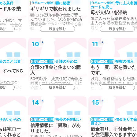
める条件
妻に秘密
母に主人名
住宅ローン相談
住宅ローン相談
カードを貸し
ードルを乗
ギリギリで救われました
母が支払いを滞納
妻には絶対内緒の借金で苦し
気に入った新築戸建があ
んでいました。返済を別の消
リア限定、マ
主人の年収や勤務歴も含
費者金融で借りて返済する自
年齢、借金な
題なく通るとの事で事前
転…
読む
続きを読む
続きを読む
入にはハード
を…
10
11
金のことは妻
介護のために
複数の借入
住宅ローン相談
住宅ローン相談
介護の借金と住まいの購
もう一度、家を買いた
、すべてNG
入
です。
50代独身、賃貸住宅で母親と
以前、債務整理をした際
時代の借金
同居していたのですが、母に
持ち家を手放してしまい
上に膨らんで
読む
続きを読む
続きを読む
介護が必要となってしまい、
た。…
もう一人増え
…
14
15
り合いからの
携帯の分割払い
借金ありで
住宅ローン相談
住宅ローン相談
買えた
信用情報に「異動」があ
も住宅ロー
借金有り、手付金無し
りました。
てくれると
も住宅購入できますか
副業でしているネット販売の