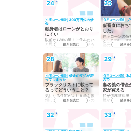
24
25
300万円位の借
ブ
住宅ローン相談
住宅ローン相談
金
仮審査におち
独身者はローンがとおり
した。
にくい
住宅ローンの仮
以前から海の近くに住みたい
ところ否決。不
と思っており、年齢的にそろ
続きを読む
続きを
決の連絡をもら
そろ購入しないと厳しくなる
ラ…
と…
28
29
借金の支払が滞
私
住宅ローン相談
住宅ローン相談
ってしまった
ので
ブラックリストに載って
妻名義の借金
るってどういうこと？
家が買える
気になる住宅があり見学を依
私が債務整理後
頼したところ、住宅ローンの
報がブラックな
続きを読む
続きを
仮承認を受けてからでないと
たいのですが、
見…
も…
32
33