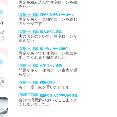
借金を組み込んで住宅ローンを組
みたい
息子と親子リレーローン
住宅ローン相談
金
借金があり、単独でローンを組む
万
のが不安です
借入返済に遅延
住宅ローン相談
の借
夫の借金のせいで、住宅ローンが
それ
組めない
妻は
知り合いからの紹介
住宅ローン相談
借金があっても住宅ローン相談を
受けてくれると聞きました
住宅ローン否決
住宅ローン相談
問題が多く、住宅ローン審査が通
らない
あっ
は資
複数の借入
住宅ローン相談
てい
もう一度、家を買いたいです。
複数の借入で500万の借金
住宅ローン相談
自分の浪費癖のせいでここまでき
てしまいました…