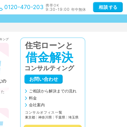
携帯OK
0120-470-203
相談
する
9:30-19:00
年中無休
キング
住宅ローンと
借金解決
コンサルティング
お問い合わせ
むの
ご相談から解決までの流れ
りた
料金
会社案内
コンサルオフィス一覧
東京都
神奈川県
千葉県
埼玉県