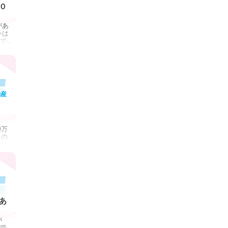
０
があ
ンは
で…
動産
0万
当の
人…
あ
が
が管