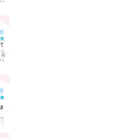
ロー
不安
て
まし
く同
娘も
は無
ま
0万
入が
駅…