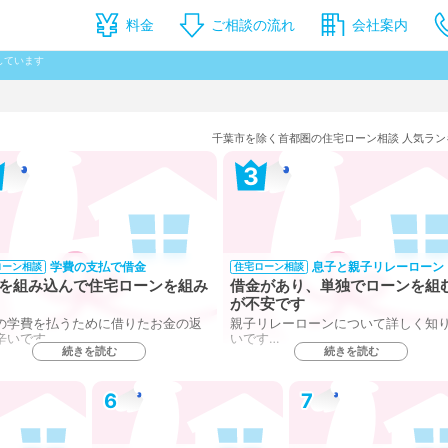
料金
ご相談の流れ
会社案内
しています
千葉市を除く首都圏の住宅ローン相談 人気ラン
3
学費の支払で借金
息子と親子リレーローン
ローン相談
住宅ローン相談
を組み込んで住宅ローンを組み
借金があり、単独でローンを組
が不安です
の学費を払うために借りたお金の返
親子リレーローンについて詳しく知
辛いです……
いです…
続きを読む
続きを読む
6
7