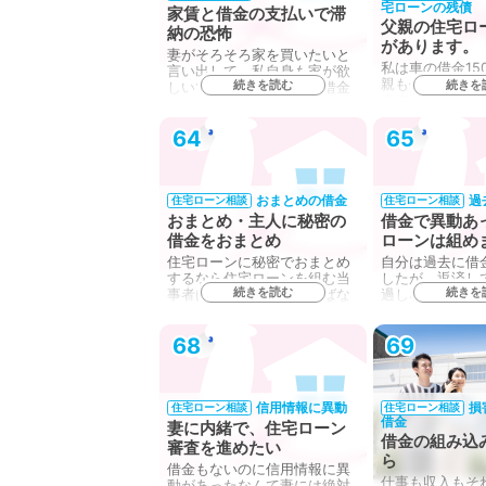
宅ローンの残債
家賃と借金の支払いで滞
父親の住宅ロ
納の恐怖
があります。
妻がそろそろ家を買いたいと
私は車の借金15
言い出して、私自身も家が欲
親も住宅ローン
続きを読む
続きを
しいですが、このとおり借金
ます。この状態
が…
ン…
64
65
おまとめの借金
過
住宅ローン相談
住宅ローン相談
おまとめ・主人に秘密の
借金で異動あ
借金をおまとめ
ローンは組め
住宅ローンに秘密でおまとめ
自分は過去に借
するなら住宅ローンを組む当
したが、返済し
続きを読む
続きを
事者は自分にならなければな
過しないと個人
ら…
記…
68
69
信用情報に異動
損
住宅ローン相談
住宅ローン相談
借金
妻に内緒で、住宅ローン
借金の組み込
審査を進めたい
ら
借金もないのに信用情報に異
仕事も収入もそ
動があったなんて妻には絶対