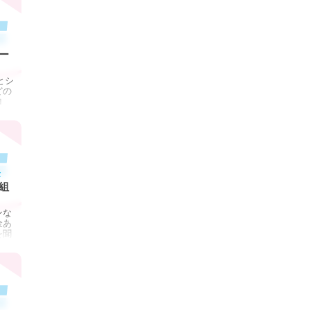
ー
とシ
どの
ロ
金
組
ンな
金あ
を聞