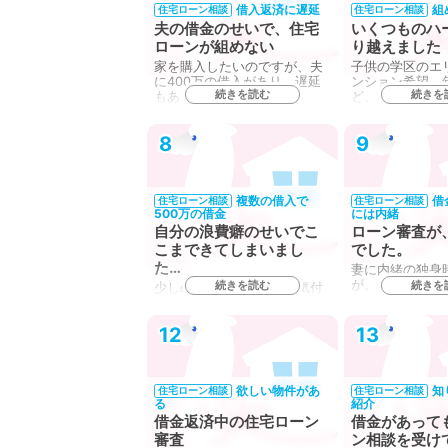
借入返済に遅延
組
住宅ローン相談
住宅ローン相談
夫の借金のせいで、住宅
いくつものハ
ローンが組めない
り越えました
家を購入したいのですが、夫
子供の学区のエ
に400万の借入があり、遅延
ンション希望、
続きを読む
続きを
もあります……
ど、私の家の購
ル…
8
9
複数の借入で
借
住宅ローン相談
住宅ローン相談
500万の借金
には内緒
自分の浪費癖のせいでこ
ローン審査が
こまできてしまいまし
でした。
た…
妻に内緒の独身
が、今では倍以
続きを読む
続きを
少しの借金のつもりが、気付
います。子供が
いたら合計500万になってい
るに…
ました。…
12
13
欲しい物件があ
知
住宅ローン相談
住宅ローン相談
る
紹介
借金返済中の住宅ローン
借金があって
審査
ン相談を受け