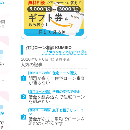
無料相談
義の
で
アンケートに答えて
5,000
3000
円分
円分
or
ギフト券
り、
を
め問
もらおう！
審査
詳しく見る▶
住宅ローン相談
… 人気ランキングをすべて見る
2026
8
6
9
年
月
日(木)
時 更新
い
人気の記事
住宅ローン否決
住宅ローン相談
に、
問題が多く、住宅ローン審査
1
まし
が通らない
学費の支払で借金
住宅ローン相談
借金を組み込んで住宅ローン
2
を組みたい
息子と親子リレーロー
住宅ローン相談
家が
ン
3
借金があり、単独でローンを
で
組むのが不安です
？