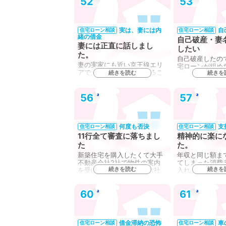
52
53
実は、妻には内
自
住宅ローン相談
住宅ローン相談
緒の借金
自己破産・妻
妻には正直に話しまし
したい
た。
自己破産したの
妻の実家にも近い京王線エリ
宅ローンが組め
アで戸建を購入し引越するこ
続きを読む
続きを
とを決めたのですが、実は、
妻…
56
57
何度も否決
支
住宅ローン相談
住宅ローン相談
11行全て審査に落ちまし
精神的に楽に
た
た。
新築住宅を購入したくて大手
年収と同じ額ま
不動産会社2社で物件の案内
てしまった消費
続きを読む
続きを
を受けていました。その2社
入れ。支払額が毎
を…
を…
60
61
借金滞納の恐怖
車
住宅ローン相談
住宅ローン相談