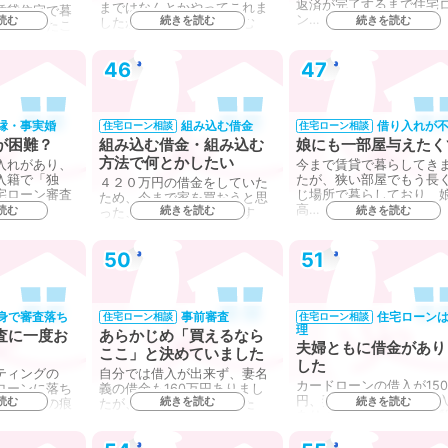
返済が完了するまで住宅
まではなんとかやってこれま
賃貸住宅で暮
ン…
読む
続きを読む
続きを読む
したが、住宅ローンを組む
住み慣れたこ
と…
ームを購入し
46
47
縁・事実婚
組み込む借金
借り入れが
住宅ローン相談
住宅ローン相談
が困難？
組み込む借金・組み込む
娘にも一部屋与えたく
方法で何とかしたい
入れがあり、
今まで賃貸で暮らしてき
入籍で「独
たが、狭い部屋でもう長
４２０万円の借金をしていた
宅ローン審査
じ場所で暮らしており、
ため、今まで家を買おうと思
高…
読む
続きを読む
続きを読む
ったことはなかったのです
が、…
50
51
身で審査落ち
事前審査
住宅ローン
住宅ローン相談
住宅ローン相談
理
査に一度お
あらかじめ「買えるなら
夫婦ともに借金があり
ここ」と決めていました
した
ティングの
自分では借入が出来ず、妻名
カードローンの借入が15
ローンに落ち
義の借金も160万円ありまし
円、妻にも200万円の借
読む
続きを読む
続きを読む
用情報上の痕
たが、以前から家を買いた
あります。家が欲しくて
い…