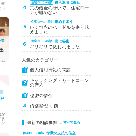
借入返済に遅延
住宅ローン相談
、働
4
夫の借金のせいで、住宅ロー
なっ
ンが組めない
減
組める条件
住宅ローン相談
5
いくつものハードルを乗り越
えました
の借
妻に秘密
住宅ローン相談
6
ギリギリで救われました
出
人気のカテゴリー
キャ
てい
個人信用情報の問題
1
ーン
キャッシング・カードローン
2
の借入
秘密の借金
3
こだ
債務整理 寸前
4
金が
ずま
最新の相談事例
… すべて見る
うか
学費の支払で借金
住宅ローン相談