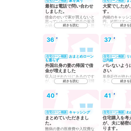
家を買う
ま
住宅ローン相談
住宅ローン相談
最初は電話で問い合わせ
大変でしたが
しました。
す。
借金のせいで家が買えないと
内緒のキャッシン
思っていたので、借金の返済
円。給料はすべ
続きを読む
続きを
が終わったら家を買おうと思
下にあり、月々
っ…
ら…
36
37
おまとめローン
リ
住宅ローン相談
住宅ローン相談
も通らず
は内緒
外国出身の妻の帰国で借
バレないよう
金が増えました
さい
収入はそれなりにあるのです
単身赴任が終わ
が、外国出身の妻が年数回帰
ることになった
続きを読む
続きを
国する費用が不定期で、ボー
会にとマイホー
ナ…
に…
40
41
キャッシング
わ
住宅ローン相談
住宅ローン相談
まとめていただきまし
住宅購入を考
た。
が、夫に秘密
ります。
難病の妻の医療費や入院費な