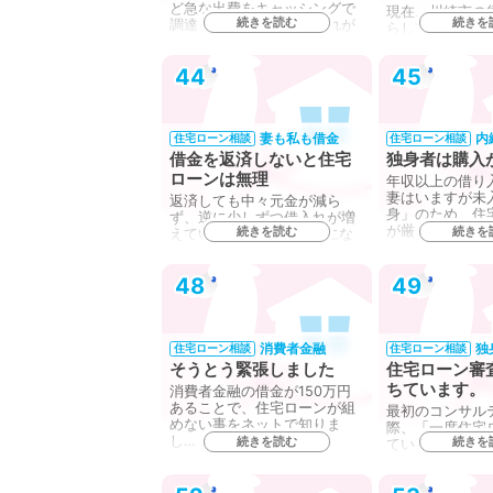
ど急な出費をキャッシングで
現在、川崎市の
続きを読む
続きを
調達していましたが、それが
らしています。
便…
の町で、マイホ
た…
44
45
妻も私も借金
内
住宅ローン相談
住宅ローン相談
借金を返済しないと住宅
独身者は購入
ローンは無理
年収以上の借り
妻はいますが未
返済しても中々元金が減ら
身」のため、住
ず、逆に少しずつ借入れが増
が厳…
続きを読む
続きを
えていき、今は400万円にな
り…
48
49
消費者金融
独
住宅ローン相談
住宅ローン相談
そうとう緊張しました
住宅ローン審
ちています。
消費者金融の借金が150万円
あることで、住宅ローンが組
最初のコンサル
めない事をネットで知りま
際、「一度住宅
し…
続きを読む
続きを
ているので、信
跡が…