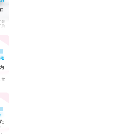
とめ
ロ
学金
て負
ンを
住宅
内
ませ
万
た
で
り、