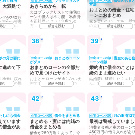
とめて解消
ブラックリスト
借金のおま
住宅ローン相談
住宅ローン相談
方法
、大満足で
あきらめから一転
おまとめの借金・住宅
夫はブラックリストで住宅ロ
ーンにおまとめ
ーンの借入は不可能、私自身
グが260万
も正社員とはいえ年収250
家を買いたい。でも、奨
て家内の管理
万…
の返済がずっと残ってい
読む
続きを読む
続きを読む
の小遣いか
担が大きく、カードロー
借…
38
39
ボの分は妻に
おまとめローン
借金のある
住宅ローン相談
住宅ローン相談
がダメ
ローン相談
に進めて下
おまとめローンの全部だ
婚約者に借金のことは
めで見つけたサイト
緒のまま進めたい
り地元に戻れ
おまとめローンが通らない状
結婚前に破産したくあり
ので、この機
態です。私の属性が悪いの
ん。助けてください。…
読む
続きを読む
続きを読む
ムの購入を妻
か、他におまとめローンが無
いか…
42
43
たしにも借金
借金をまとめる
月の返済13
住宅ローン相談
住宅ローン相談
えています
まとめる・妻には内緒の
最初は警戒していまし
の借金があ
借金をまとめる
消費者金融と車のローン
450万円の借り入れがあ
借金が250万近くあって、今