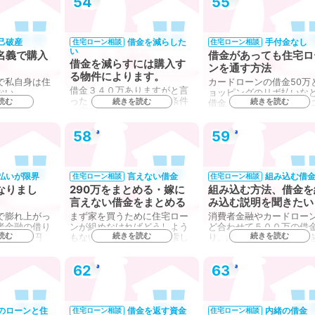
54
55
己破産
借金を減らした
手付金なし
住宅ローン相談
住宅ローン相談
い
名義で購入
借金があっても住宅ロ
借金を減らすには購入す
ンを通す方法
る物件によります。
で私自身は住
カードローンの借金50万
借金３４０万ありますがと言
ない…
ョッピングのリボ払いな
ったら、大丈夫です完済条件
読む
続きを読む
続きを読む
借金もあり、本当に住宅
で審査に入れたら通ります
ー…
よ」…
58
59
払いが限界
言えない借金
組み込む借
住宅ローン相談
住宅ローン相談
なりまし
290万をまとめる・嫁に
組み込む方法、借金を
言えない借金をまとめる
み込む説明を聞きたい
で膨れ上がっ
まず家を買うために住宅ロー
消費者金融やカードロー
者金融の借り
ンが組めなければどうしよう
ど合わせて５００万の借
読む
続きを読む
続きを読む
月15万円
もないので、ネットで検索し
り。組み込む方法の説明
ま…
き…
62
63
のローンと住
借金を返す資金
内緒の借金
住宅ローン相談
住宅ローン相談