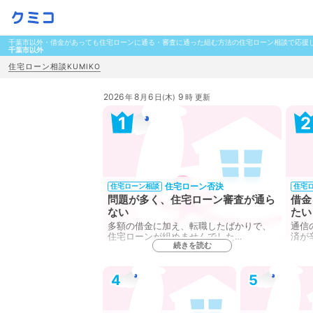
千葉市以外・借金があっても住宅ローンに通る・審査に通った組む方法の住宅ローン相談で応援
千葉市以外
住宅ローン相談KUMIKO
2026
8
6
9
年
月
日(木)
時 更新
1
2
住宅ローン否決
住宅ローン相談
住宅
問題が多く、住宅ローン審査が通ら
借金
ない
たい
多額の借金に加え、転職したばかりで、
通信
住宅ローンが組めませんでした…
済が
続きを読む
4
5