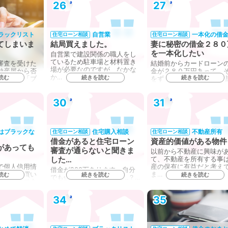
26
27
ラックリスト
自営業
一本化の借
住宅ローン相談
住宅ローン相談
てしまいま
結局買えました。
妻に秘密の借金２８０
を一本化したい
自営業で建設関係の職人をし
ているため駐車場と材料置き
審査を受けた
結婚前からカードローン
場が必要なのですが、なかな
動産屋から否
金が２８０万円あって、
か…
読む
続きを読む
続きを読む
った時に「ブ
をずっと隠しています。
何…
30
31
はブラックな
住宅購入相談
不動産所有
住宅ローン相談
住宅ローン相談
借金があると住宅ローン
資産的価値がある物件
があっても
審査が通らないと聞きま
以前から不動産に興味が
した…
て、不動産を所有する事
で個人信用情
産の保有に有益だと考え
借金が200万あります。自分
ので妻で買い
ま…
読む
続きを読む
続きを読む
でも住宅購入できますか…？…
妻名義の借金
34
35