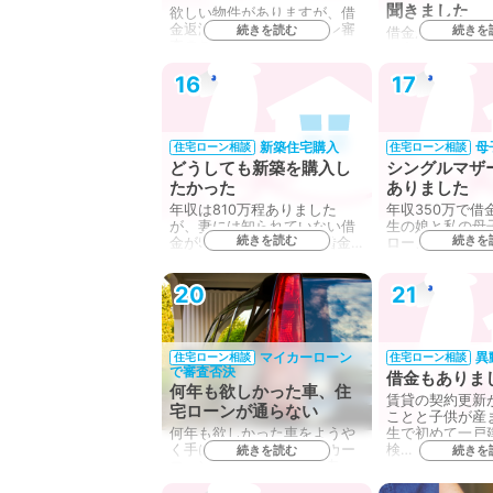
聞きました
欲しい物件がありますが、借
金返済中です。住宅ローン審
続きを読む
続きを
借金が500万以
査のことが心配です。…
住宅ローンに組
か？…
16
17
新築住宅購入
母
住宅ローン相談
住宅ローン相談
どうしても新築を購入し
シングルマザ
たかった
ありました
年収は810万程ありました
年収350万で借
が、妻には知られていない借
生の娘と私の母
続きを読む
続きを
金が510万円。最初は、借金…
ローンが組める
て…
20
21
マイカーローン
異
住宅ローン相談
住宅ローン相談
で審査否決
借金もありま
何年も欲しかった車、住
賃貸の契約更新
宅ローンが通らない
ことと子供が産
何年も欲しかった車をようや
生で初めて一戸
く手に入れて、そのマイカー
検…
続きを読む
続きを
ローンの残債が250万。車
を…