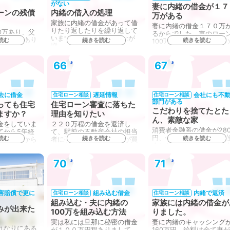
がない
妻に内緒の借金が１７
ーンの残債
内緒の借入の処理
万がある
家族に内緒の借金があって借
妻に内緒の借金１７０万
りたり返したりを繰り返して
0万あり、父
るからでした。車のロー
いますが今は3社では借金が
の残債があり
読む
続きを読む
続きを読む
100万は妻は知っているの
増…
で住宅ロー
66
67
去に借金
遅延情報
会社にも不
住宅ローン相談
住宅ローン相談
部門がある
っても住宅
住宅ローン審査に落ちた
こだわりを捨てたとた
ますか？
理由を知りたい
ん、素敵な家
金をしていま
２２０万程の借金を返済し
消費者金融系の借金が28
てから5年経
て、駅前の不動産会社の担当
円、年収は420万円。担
読む
続きを読む
続きを読む
信用情報から
者に手付金が無くても家が買
人とお話したところ、個
えま…
70
71
害賠償で更に
組み込む借金
内緒で返済
住宅ローン相談
住宅ローン相談
組み込む・夫に内緒の
家族には内緒の借金が
みが出来た
100万を組み込む方法
りました。
実は私には旦那に秘密の借金
妻に内緒のキャッシング
れなりにある
が１００万円程ありまして、
160万円。給料は全て妻