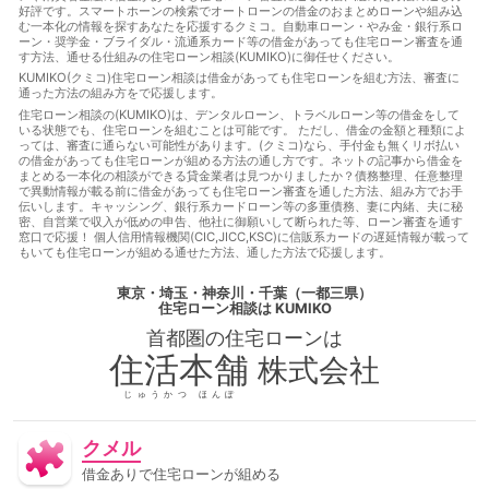
に通る
借金あってもローン審査に通る方法
借金あっても住
好評です。スマートホーンの検索でオートローンの借金のおまとめローンや組み込
宅ローンに通る
借金あっても住宅ローンに通る方法
借金あ
む一本化の情報を探すあなたを応援するクミコ。自動車ローン・やみ金・銀行系ロ
っても住宅ローン審査に通る
借金あっても住宅ローン審査に通
ーン・奨学金・ブライダル・流通系カード等の借金があっても住宅ローン審査を通
す方法、通せる仕組みの住宅ローン相談(KUMIKO)に御任せください。
る方法
借金あっても審査に通る
借金あっても審査に通る方
法
借金あっても通る
借金あっても通る方法
借金があっ
KUMIKO(クミコ)住宅ローン相談は借金があっても住宅ローンを組む方法、審査に
通った方法の組み方をで応援します。
てもローンに通る
借金があってもローンに通る方法
借金が
あってもローン審査に通る
借金があってもローン審査に通る方
住宅ローン相談の(KUMIKO)は、デンタルローン、トラベルローン等の借金をして
いる状態でも、住宅ローンを組むことは可能です。 ただし、借金の金額と種類によ
法
借金があっても住宅ローンに通る
借金があっても住宅ロ
っては、審査に通らない可能性があります。(クミコ)なら、手付金も無くリボ払い
ーンに通る方法
借金があっても住宅ローンを組む
借金があ
の借金があっても住宅ローンが組める方法の通し方です。ネットの記事から借金を
っても住宅ローン審査に通る
借金があっても住宅ローン審査に
まとめる一本化の相談ができる貸金業者は見つかりましたか？債務整理、任意整理
通る方法
借金があっても住宅ローン審査に通る方法
借金が
で異動情報が載る前に借金があっても住宅ローン審査を通した方法、組み方でお手
伝いします。キャッシング、銀行系カードローン等の多重債務、妻に内緒、夫に秘
あっても住宅ローン審査に通過することは可能
借金があっても
密、自営業で収入が低めの申告、他社に御願いして断られた等、ローン審査を通す
審査に通る
借金があっても審査に通る
借金があっても審査
窓口で応援！ 個人信用情報機関(CIC,JICC,KSC)に信販系カードの遅延情報が載って
に通る方法
借金があっても通る
借金があっても通る
借
もいても住宅ローンが組める通せた方法、通した方法で応援します。
金があっても通る方法
借金があってローンに通る
借金があ
ってローンに通る方法
借金があってローン審査に通る
借金
東京・埼玉・神奈川・千葉（一都三県）
があってローン審査に通る方法
借金があって住宅ローンに通
住宅ローン相談
は KUMIKO
る
借金があって住宅ローンに通る方法
借金があって住宅ロ
首都圏の
住宅ローン
は
ーン審査に通る
借金があって住宅ローン審査に通る方法
借
金があって審査に通る
借金があって審査に通る方法
借金が
住活本舗
株式会社
あって通る
借金があって通る方法
停止条件
催告の抗弁
権
債権者
債権譲渡
入札
全銀協
公序良俗
公正
じゅうかつ ほんぽ
証書遺言
公示価格
公証人
公証役場
共有
内容証明
郵便
再調達価額
分筆登記
切土
制度
単体規定
クメル
危険負担
原価法
原状回復義務
双方代理
収益還元法
取引事例比較法
取消権
合意解除
合筆登記
同時履
借金ありで住宅ローンが組める
行
固定資産税
固定金利
土地
売買
変動金利
天