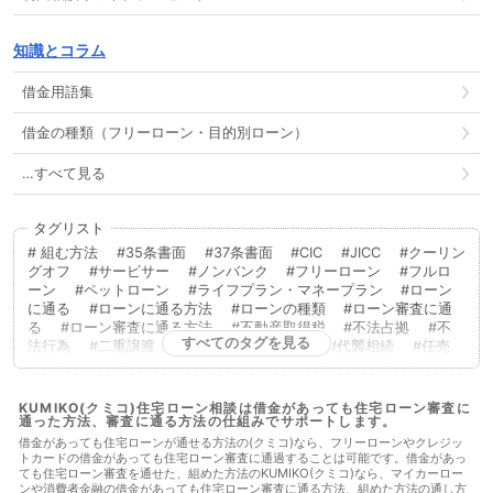
知識とコラム
借金用語集
借金の種類（フリーローン・目的別ローン）
…すべて見る
タグリスト
組む方法
35条書面
37条書面
CIC
JICC
クーリン
グオフ
サービサー
ノンバンク
フリーローン
フルロ
ーン
ペットローン
ライフプラン・マネープラン
ローン
に通る
ローンに通る方法
ローンの種類
ローン審査に通
る
ローン審査に通る方法
不動産取得税
不法占拠
不
すべてのタグを見る
法行為
二重譲渡
代物弁済
代理人
代襲相続
任売
任意売却
低層住居専用地域
住宅ローン
住宅ローンに通
る
住宅ローンに通る方法
住宅ローンを組む
住宅ローン
商品
住宅ローン審査
住宅ローン審査に通る
住宅ローン
KUMIKO(クミコ)住宅ローン相談は借金があっても住宅ローン審査に
通った方法、審査に通る方法の仕組みでサポートします。
審査に通る方法
住宅ローン相談
住宅購入
使用者責任
使用貸借
保佐人
個人信用情報
借地借家法
借地権
借金があっても住宅ローンが通せる方法の(クミコ)なら、フリーローンやクレジッ
トカードの借金があっても住宅ローン審査に通過することは可能です。借金があっ
借金
借金あってもローンに通った
借金あってもローンに通
ても住宅ローン審査を通せた、組めた方法のKUMIKO(クミコ)なら、マイカーロー
る
借金あってもローンに通る方法
借金あってもローン審査
ンや消費者金融の借金があっても住宅ローン審査に通る方法、組めた方法の通し方