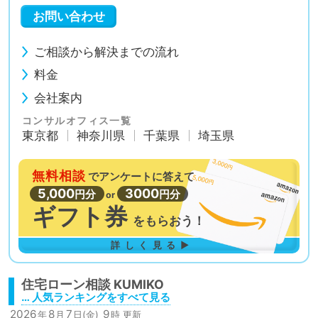
お問い合わせ
ご相談から解決までの流れ
料金
会社案内
コンサルオフィス一覧
東京都
神奈川県
千葉県
埼玉県
無料相談
で
アンケートに答えて
5,000
3000
円分
円分
or
ギフト券
を
もらおう！
詳しく見る▶
住宅ローン相談
… 人気ランキングをすべて見る
2026
8
7
9
年
月
日(金)
時 更新