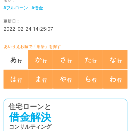
タグ：
フルローン
借金
更新日：
2022-02-24 14:25:07
あいうえお順で「用語」を探す
あ
か
さ
た
な
は
ま
や
ら
わ
住宅ローンと
借金解決
コンサルティング