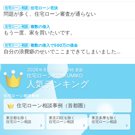
住宅ローン否決
住宅ローン相談
問題が多く、住宅ローン審査が通らない
複数の借入
住宅ローン相談
もう一度、家を買いたいです。
複数の借入で500万の借金
住宅ローン相談
自分の浪費癖のせいでここまできてしまいました…
2026
8
7
9
年
月
日(金)
時 更新
住宅ローン相談
人気ランキング
住宅ローン相談
事例
住宅ローン相談
事例
（首都圏）
東京都
を除く
東京23区
を除く
東京多摩
を除く
住宅ローン相談
住宅ローン相談
住宅ローン相談