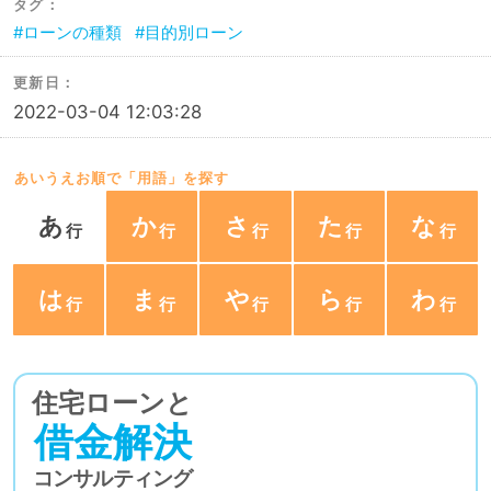
タグ：
ローンの種類
目的別ローン
更新日：
2022-03-04 12:03:28
あいうえお順で「用語」を探す
あ
か
さ
た
な
は
ま
や
ら
わ
住宅ローンと
借金解決
コンサルティング