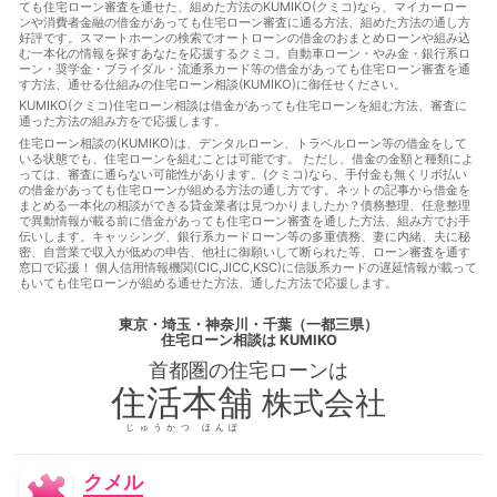
ても住宅ローン審査を通せた、組めた方法のKUMIKO(クミコ)なら、マイカーロー
る
借金あってもローンに通る方法
借金あってもローン審査
ンや消費者金融の借金があっても住宅ローン審査に通る方法、組めた方法の通し方
に通る
借金あってもローン審査に通る方法
借金あっても住
好評です。スマートホーンの検索でオートローンの借金のおまとめローンや組み込
宅ローンに通る
借金あっても住宅ローンに通る方法
借金あ
む一本化の情報を探すあなたを応援するクミコ。自動車ローン・やみ金・銀行系ロ
っても住宅ローン審査に通る
借金あっても住宅ローン審査に通
ーン・奨学金・ブライダル・流通系カード等の借金があっても住宅ローン審査を通
す方法、通せる仕組みの住宅ローン相談(KUMIKO)に御任せください。
る方法
借金あっても審査に通る
借金あっても審査に通る方
法
借金あっても通る
借金あっても通る方法
借金があっ
KUMIKO(クミコ)住宅ローン相談は借金があっても住宅ローンを組む方法、審査に
通った方法の組み方をで応援します。
てもローンに通る
借金があってもローンに通る方法
借金が
あってもローン審査に通る
借金があってもローン審査に通る方
住宅ローン相談の(KUMIKO)は、デンタルローン、トラベルローン等の借金をして
いる状態でも、住宅ローンを組むことは可能です。 ただし、借金の金額と種類によ
法
借金があっても住宅ローンに通る
借金があっても住宅ロ
っては、審査に通らない可能性があります。(クミコ)なら、手付金も無くリボ払い
ーンに通る方法
借金があっても住宅ローンを組む
借金があ
の借金があっても住宅ローンが組める方法の通し方です。ネットの記事から借金を
っても住宅ローン審査に通る
借金があっても住宅ローン審査に
まとめる一本化の相談ができる貸金業者は見つかりましたか？債務整理、任意整理
通る方法
借金があっても住宅ローン審査に通る方法
借金が
で異動情報が載る前に借金があっても住宅ローン審査を通した方法、組み方でお手
伝いします。キャッシング、銀行系カードローン等の多重債務、妻に内緒、夫に秘
あっても住宅ローン審査に通過することは可能
借金があっても
密、自営業で収入が低めの申告、他社に御願いして断られた等、ローン審査を通す
審査に通る
借金があっても審査に通る
借金があっても審査
窓口で応援！ 個人信用情報機関(CIC,JICC,KSC)に信販系カードの遅延情報が載って
に通る方法
借金があっても通る
借金があっても通る
借
もいても住宅ローンが組める通せた方法、通した方法で応援します。
金があっても通る方法
借金があってローンに通る
借金があ
ってローンに通る方法
借金があってローン審査に通る
借金
東京・埼玉・神奈川・千葉（一都三県）
があってローン審査に通る方法
借金があって住宅ローンに通
住宅ローン相談
は KUMIKO
る
借金があって住宅ローンに通る方法
借金があって住宅ロ
首都圏の
住宅ローン
は
ーン審査に通る
借金があって住宅ローン審査に通る方法
借
金があって審査に通る
借金があって審査に通る方法
借金が
住活本舗
株式会社
あって通る
借金があって通る方法
停止条件
催告の抗弁
権
債権者
債権譲渡
入札
全銀協
公序良俗
公正
じゅうかつ ほんぽ
証書遺言
公示価格
公証人
公証役場
共有
内容証明
郵便
再調達価額
分筆登記
切土
制度
単体規定
クメル
危険負担
原価法
原状回復義務
双方代理
収益還元法