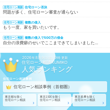
住宅ローン否決
住宅ローン相談
問題が多く、住宅ローン審査が通らない
複数の借入
住宅ローン相談
もう一度、家を買いたいです。
複数の借入で500万の借金
住宅ローン相談
自分の浪費癖のせいでここまできてしまいました…
2026
8
9
9
年
月
日(日)
時 更新
住宅ローン相談
人気ランキング
住宅ローン相談
事例
住宅ローン相談
事例
（首都圏）
東京都
を除く
東京23区
を除く
東京多摩
を除く
住宅ローン相談
住宅ローン相談
住宅ローン相談