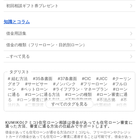
初回相談ギフト券プレゼント
知識とコラム
借金用語集
借金の種類（フリーローン・目的別ローン）
…すべて見る
タグリスト
組む方法
35条書面
37条書面
CIC
JICC
クーリン
グオフ
サービサー
ノンバンク
フリーローン
フルロ
ーン
ペットローン
ライフプラン・マネープラン
ローン
に通る
ローンに通る方法
ローンの種類
ローン審査に通
る
ローン審査に通る方法
不動産取得税
不法占拠
不
すべてのタグを見る
法行為
二重譲渡
代物弁済
代理人
代襲相続
任売
任意売却
低層住居専用地域
住宅ローン
住宅ローンに通
る
住宅ローンに通る方法
住宅ローンを組む
住宅ローン
商品
住宅ローン審査
住宅ローン審査に通る
住宅ローン
KUMIKO(クミコ)住宅ローン相談は借金があっても住宅ローン審査に
通った方法、審査に通る方法の仕組みでサポートします。
審査に通る方法
住宅ローン相談
住宅購入
使用者責任
使用貸借
保佐人
個人信用情報
借地借家法
借地権
借金があっても住宅ローンが通せる方法の(クミコ)なら、フリーローンやクレジッ
トカードの借金があっても住宅ローン審査に通過することは可能です。借金があっ
借金
借金あってもローンに通った
借金あってもローンに通