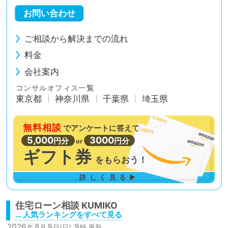
お問い合わせ
ご相談から解決までの流れ
料金
会社案内
コンサルオフィス一覧
東京都
神奈川県
千葉県
埼玉県
無料相談
で
アンケートに答えて
5,000
3000
円分
円分
or
ギフト券
を
もらおう！
詳しく見る▶
住宅ローン相談
… 人気ランキングをすべて見る
2026
8
9
9
年
月
日(日)
時 更新